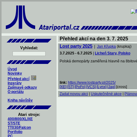
Přehled akcí na den 3. 7. 2025
Lost party 2025
|
Jan Křupka
(krupkaj)
Vyhledat:
3.7.2025 - 6.7.2025
|
Licheń Stary, Polsko
Polská demopárty zaměřená hlavně na 8bitové p
Úvod
Novinky
Přehled akcí
link:
https://www.lostparty.pl/2025/
Inzeráty
[XE]
[ST]
[PoFo]
[VCS]
[Lynx]
[Jag]
[cross]
Zajímavé odkazy
O portálu
Zadat novou akci
|
Uskutečněné akce
|
Plánov
Kniha návštěv
Atari stroje:
400/800/XL/XE
ST/STE
TT030/Falcon
Portfolio
PC