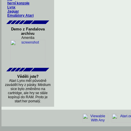
herní konzole
Lynx
Jaguar
Emulátory Atari
Demo z Fandalova
archívu
Amentia
Věděli jste?
Atari Lynx měl původně
zavádět hry z pásky. Médium
sice bylo změněno na
cartridge, ale hry se stále
kopírují do RAM. Proto je
start her pomalý.