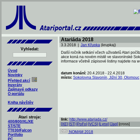
Atariáda 2018
3.3.2018 |
Jan Křupka
(krupkaj)
Vyhledat:
Další ročník setkání včech uživatelů Atari počít
akce koná na novém místě ve slavonínské Sok
informace včetně zápisové listiny najdete na 
Úvod
datum konání:
20.4.2018 - 22.4.2018
Novinky
místo:
Sokolovna Slavonín, Jižní 30, Olomouc
Přehled akcí
Inzeráty
Zajímavé odkazy
O portálu
Kniha návštěv
Atari stroje:
link:
http://www.atariada.cz/
400/800/XL/XE
[XE]
[ST]
[PoFo]
[VCS]
[Lynx]
[Jag]
[cross]
ST/STE
TT030/Falcon
NOMAM 2018
Portfolio
PC