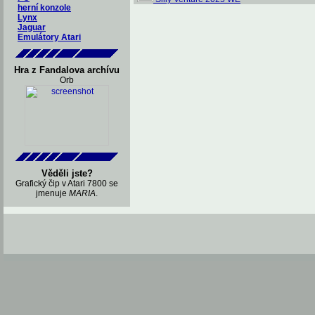
herní konzole
Lynx
Jaguar
Emulátory Atari
Hra z Fandalova archívu
Orb
Věděli jste?
Grafický čip v Atari 7800 se
jmenuje
MARIA
.