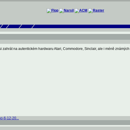
e si zahrát na autentickém hardwaru Atari, Commodore, Sinclair, ale i méně známých
o-6-12-20...