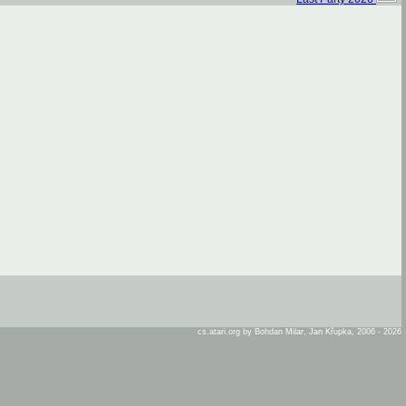
cs.atari.org by Bohdan Milar, Jan Křupka, 2006 - 2026