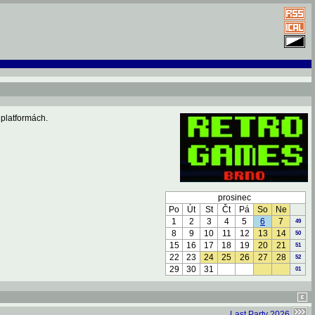
 platformách.
prosinec
Po
Út
St
Čt
Pá
So
Ne
1
2
3
4
5
6
7
49
8
9
10
11
12
13
14
50
15
16
17
18
19
20
21
51
22
23
24
25
26
27
28
52
29
30
31
01
Last Party 2026