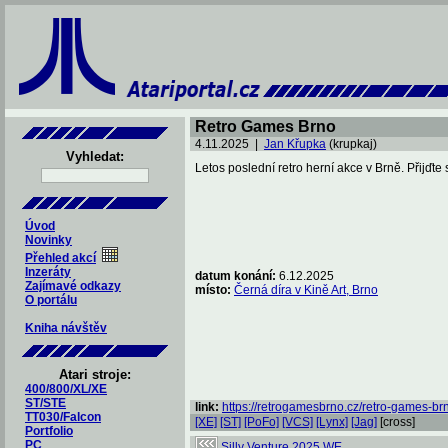
Retro Games Brno
4.11.2025 |
Jan Křupka
(krupkaj)
Vyhledat:
Letos poslední retro herní akce v Brně. Přijďt
Úvod
Novinky
Přehled akcí
Inzeráty
datum konání:
6.12.2025
Zajímavé odkazy
místo:
Černá díra v Kině Art, Brno
O portálu
Kniha návštěv
Atari stroje:
400/800/XL/XE
ST/STE
link:
https://retrogamesbrno.cz/retro-games-brn
TT030/Falcon
[XE]
[ST]
[PoFo]
[VCS]
[Lynx]
[Jag]
[cross]
Portfolio
PC
Silly Venture 2025 WE