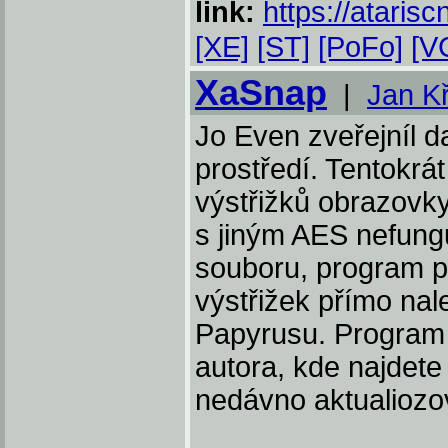
link:
https://atarisc
[XE]
[ST]
[PoFo]
[V
XaSnap
|
Jan K
Jo Even zveřejníl da
prostředí. Tentokrát
výstřižků obrazovk
s jiným AES nefung
souboru, program p
výstřižek přímo nal
Papyrusu. Program 
autora, kde najdete i
nedávno aktualiozo