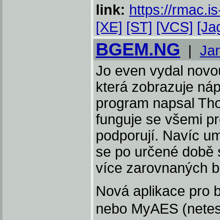
link:
https://rmac.i
[XE]
[ST]
[VCS]
[Ja
BGEM.NG
|
Ja
Jo even vydal novo
která zobrazuje ná
program napsal Th
funguje se všemi p
podporují. Navíc umí 
se po určené době 
více zarovnaných b
Nová aplikace pro
nebo MyAES (netes