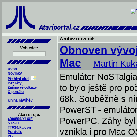
Archiv novinek
Obnoven vývoj
Vyhledat:
Mac
|
Martin Kuk
Úvod
Novinky
Emulátor NoSTalgia 
Přehled akcí
Inzeráty
to bylo ještě pro p
Zajímavé odkazy
O portálu
68k. Souběžně s ním 
Kniha návštěv
PowerST - emulátor
Atari stroje:
PowerPC. Záhy byl 
400/800/XL/XE
ST/STE
TT030/Falcon
vznikla i pro Mac O
Portfolio
PC