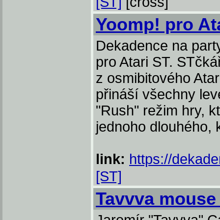
[ST]
[cross]
Yoomp! pro At
Dekadence na party
pro Atari ST. STčká
z osmibitového Atar
přináší všechny leve
"Rush" režim hry, k
jednoho dlouhého, 
link:
https://dekad
[ST]
Tavvva mouse 