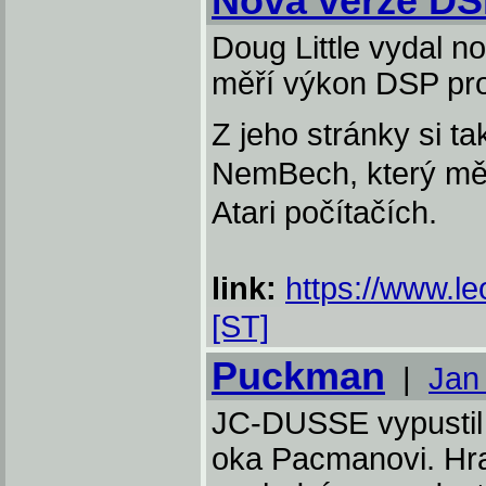
Nová verze D
Doug Little vydal no
měří výkon DSP pro
Z jeho stránky si t
NemBech, který mě
Atari počítačích.
link:
https://www.l
[ST]
Puckman
|
Jan
JC-DUSSE vypustil h
oka Pacmanovi. Hra