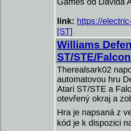
Games od Davida Ah
link:
https://electri
[ST]
Williams Defe
ST/STE/Falco
Therealsark02 napor
automatovou hru Def
Atari ST/STE a Fal
otevřený okraj a zo
Hra je napsaná z ve
kód je k dispozici 