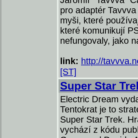
Jaromír "Tavvva" C
pro adaptér Tavvva
myši, které používa
které komunikují P
nefungovaly, jako 
link:
http://tavvva.n
[ST]
Super Star Tre
Electric Dream vydal
Tentokrat je to str
Super Star Trek. H
vychází z kódu pub