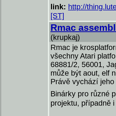
link:
http://thing.lut
[ST]
Rmac assemble
(krupkaj)
Rmac je krosplatfo
všechny Atari plat
68881/2, 56001, J
může být aout, elf n
Právě vychází jeho
Binárky pro různé p
projektu, případně i