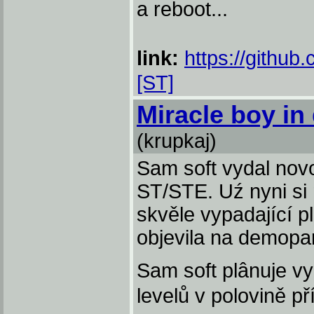
a reboot...
link:
https://github
[ST]
Miracle boy in
(krupkaj)
Sam soft vydal novo
ST/STE. Uź nyni si 
skvěle vypadající p
objevila na demopar
Sam soft plânuje vy
levelů v polovině př