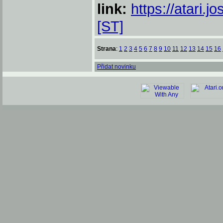
link:
https://atari.j
[ST]
Strana
:
1
2
3
4
5
6
7
8
9
10
11
12
13
14
15
16
Přidat novinku