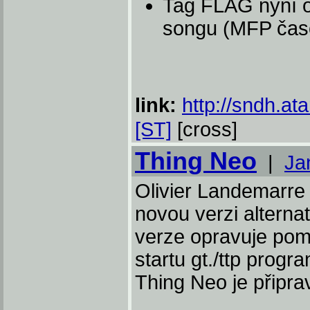
Tag FLAG nyní o
songu (MFP čas
link:
http://sndh.ata
[ST]
[cross]
Thing Neo
|
Ja
Olivier Landemarre
novou verzi alterna
verze opravuje pom
startu gt./ttp prog
Thing Neo je připra