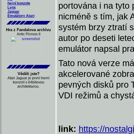
portována i na tyto
herní konzole
Lynx
Jaguar
nicméně s tím, jak 
Emulátory Atari
systém brzy ztratí 
Hra z Fandalova archívu
Antic Picross II
autor po deseti let
emulátor napsal pra
Tato nová verze m
akcelerované zobra
Věděli jste?
Atari Jaguar je první herní
pevných disků pro 
konzolí s 64bitovou
architekturou.
VDI režimů a chystá
link:
https://nostal