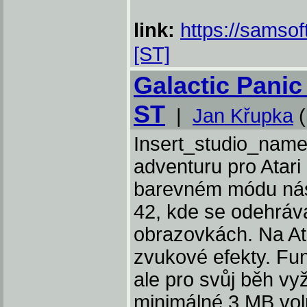
link:
https://samsof
[ST]
Galactic Panic 
ST
|
Jan Křupka
(
Insert_studio_name 
adventuru pro Atari
barevném módu nás 
42, kde se odehráv
obrazovkách. Na Ata
zvukové efekty. Fu
ale pro svůj běh vy
minimálné 3 MB vo