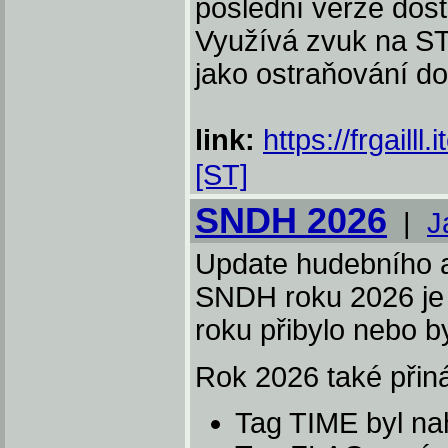
poslední verze dos
Využívá zvuk na S
jako ostraňování do
link:
https://frgailll
[ST]
SNDH 2026
|
J
Update hudebního a
SNDH roku 2026 je
roku přibylo nebo 
Rok 2026 také přin
Tag TIME byl n