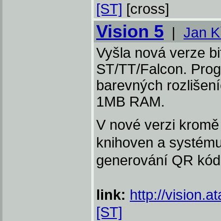
[ST]
[cross]
Vision 5
|
Jan K
Vyšla nová verze bi
ST/TT/Falcon. Prog
barevných rozlišení
1MB RAM.
V nové verzi krom
knihoven a systému
generování QR kód
link:
http://vision.a
[ST]