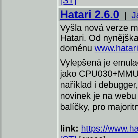
[ST]
Hatari 2.6.0
|
J
Vyšla nová verze mu
Hatari. Od nynějška
doménu
www.hatar
Vylepšená je emul
jako CPU030+MMU, D
naříklad i debugg
novinek je na webu 
balíčky, pro majorit
link:
https://www.h