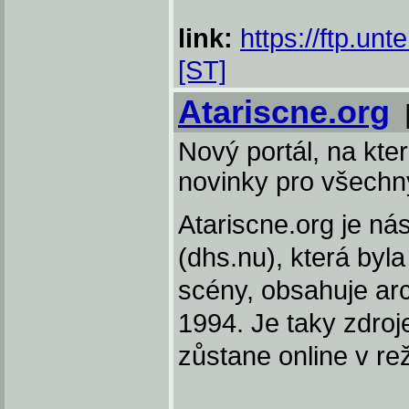
link:
https://ftp.unt
[ST]
Atariscne.org
Nový portál, na kt
novinky pro všechny
Atariscne.org je n
(dhs.nu), která byl
scény, obsahuje arc
1994. Je taky zdro
zůstane online v re