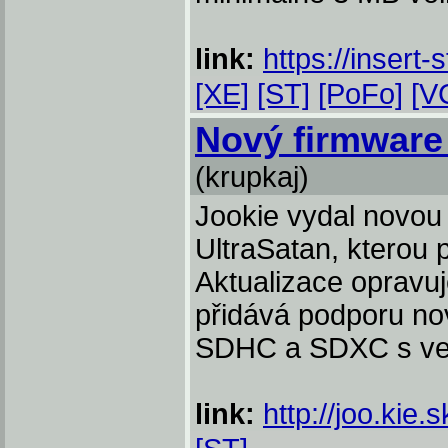
link:
https://insert-
[XE]
[ST]
[PoFo]
[V
Nový firmware 
(krupkaj)
Jookie vydal novou 
UltraSatan, kterou p
Aktualizace opravuje
přidává podporu no
SDHC a SDXC s vel
link:
http://joo.kie