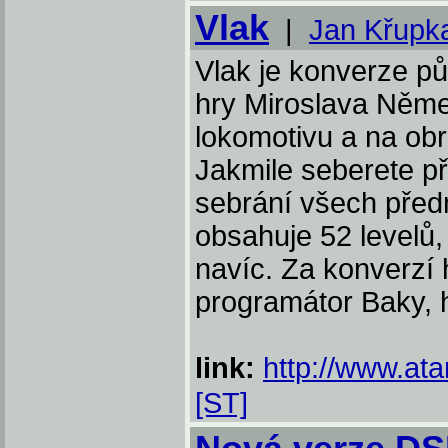
Vlak
|
Jan Křupk
Vlak je konverze p
hry Miroslava Něme
lokomotivu a na ob
Jakmile seberete př
sebrání všech předm
obsahuje 52 levelů,
navíc. Za konverzí 
programátor Baky, 
link:
http://www.ata
[ST]