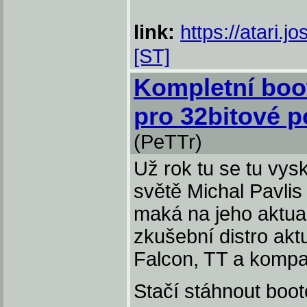
link:
https://atari.
[ST]
Kompletní boo
pro 32bitové po
(PeTTr)
Už rok tu se tu vys
světě Michal Pavlis
maká na jeho aktual
zkušební distro akt
Falcon, TT a kompat
Stačí stáhnout boo