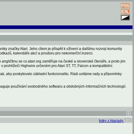
iky značky Atari. Jeho cílem je přispět k oživení a dalšímu rozvoji komunity
dkazů, kalendáře akcí a prostoru pro nekomerční inzerci.
 angličtinu se cs.atari.org zaměřuje na české a slovenské čtenáře, a proto jim
 v prohlížeči Highwire určeném pro Atari ST, TT, Falcon a kompatibilní.
k, aby poskytovalo základní funkcionalitu. Rádi uvitáme rady a připomínky
ropaguje používání svobodného softwaru a obdobných informačních technologií.
fotky z Atariady