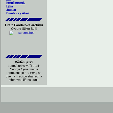
herní konzole
Lynx
Jaguar
Emulátory Atari
Hra z Fandalova archívu
Cyborg (Sikor Soft)
Věděli jste?
Logo Atari vytvořil grafik
George Opperman
a
reprezentuje hru
Pong
se
dvěma hráči po stranách a
středovou čárou kurtu.