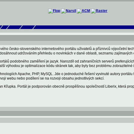
vého česko-slovenského internetového portálu uživatelů a příznivců výpočetní techn
o dosáhnout udržováním přehledu o novinkách v dané oblasti, seznamu zajímavých o
portálů podobného zaměření je jazyk. Narozdíl od zahraničních serverů preferujících
alší výhodou je optimalizace kódu stránek tak, aby byly bez problému zobrazitelné i
nologiích Apache, PHP, MySQL. Jde o jednoduché řešení vyvinuté autory portálu ta
voji webu nebo podílení se na rozvoji obsahu jednotlivých sekcí.
Jan Křupka. Portál je podporován obecně prospěšnou společností Liberix, která p