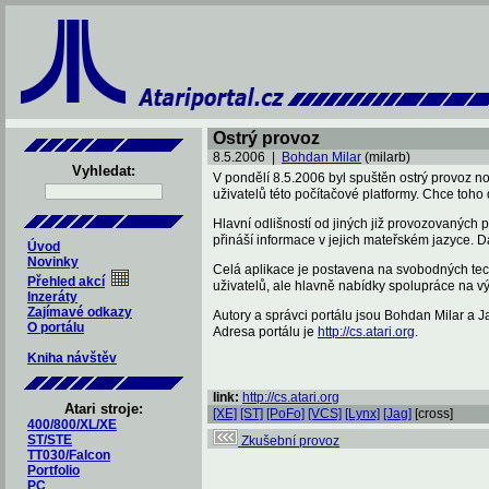
Ostrý provoz
8.5.2006 |
Bohdan Milar
(milarb)
Vyhledat:
V pondělí 8.5.2006 byl spuštěn ostrý provoz no
uživatelů této počítačové platformy. Chce toh
Hlavní odlišností od jiných již provozovaných 
přináší informace v jejich mateřském jazyce. D
Úvod
Novinky
Celá aplikace je postavena na svobodných tech
Přehled akcí
uživatelů, ale hlavně nabídky spolupráce na vý
Inzeráty
Zajímavé odkazy
Autory a správci portálu jsou Bohdan Milar a 
O portálu
Adresa portálu je
http://cs.atari.org
.
Kniha návštěv
link:
http://cs.atari.org
Atari stroje:
[XE]
[ST]
[PoFo]
[VCS]
[Lynx]
[Jag]
[cross]
400/800/XL/XE
ST/STE
Zkušební provoz
TT030/Falcon
Portfolio
PC