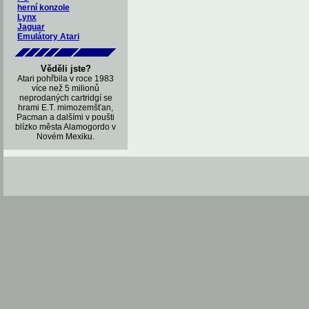
herní konzole
Lynx
Jaguar
Emulátory Atari
Věděli jste?
Atari pohřbila v roce 1983
více než 5 milionů
neprodaných cartridgí se
hrami E.T. mimozemšťan,
Pacman a dalšími v poušti
blízko města Alamogordo v
Novém Mexiku.