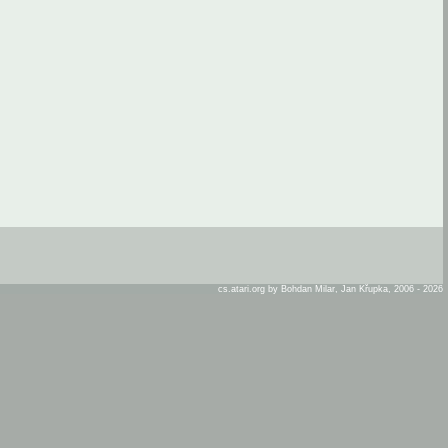
cs.atari.org by Bohdan Milar, Jan Křupka, 2006 - 2026