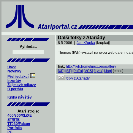
Dalši fotky z Atariády
8.5.2006 |
Jan Křupka
(krupkaj)
Vyhledat:
Thomas (tWh) vystavil na svou web galerii další
link:
http://twh.homelinux.org/gallery
Úvod
[XE]
[ST]
[PoFo]
[VCS]
[Lynx]
[Jag]
[cross]
Novinky
Přehled akcí
fotky z Atariady
Inzeráty
Zajímavé odkazy
O portálu
Kniha návštěv
Atari stroje:
400/800/XL/XE
ST/STE
TT030/Falcon
Portfolio
PC