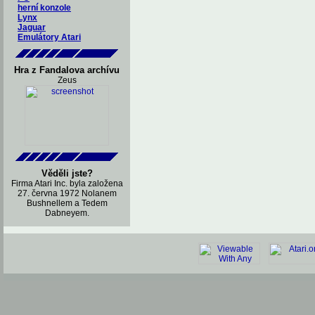
herní konzole
Lynx
Jaguar
Emulátory Atari
Hra z Fandalova archívu
Zeus
Věděli jste?
Firma Atari Inc. byla založena
27. června 1972 Nolanem
Bushnellem a Tedem
Dabneyem.