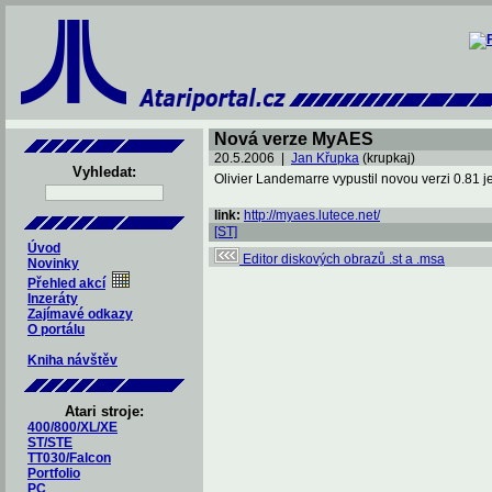
Nová verze MyAES
20.5.2006 |
Jan Křupka
(krupkaj)
Vyhledat:
Olivier Landemarre vypustil novou verzi 0.81 
link:
http://myaes.lutece.net/
[ST]
Úvod
Editor diskových obrazů .st a .msa
Novinky
Přehled akcí
Inzeráty
Zajímavé odkazy
O portálu
Kniha návštěv
Atari stroje:
400/800/XL/XE
ST/STE
TT030/Falcon
Portfolio
PC