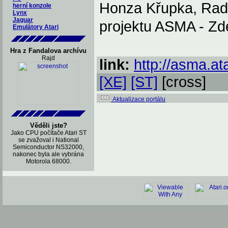
Honza Křupka, Rad
herní konzole
Lynx
Jaguar
projektu ASMA - Z
Emulátory Atari
Hra z Fandalova archívu
Rajd
link:
http://asma.ata
[XE]
[ST]
[cross]
Aktualizace portálu
Věděli jste?
Jako CPU počítače Atari ST
se zvažoval i National
Semiconductor NS32000,
nakonec byla ale vybrána
Motorola 68000.