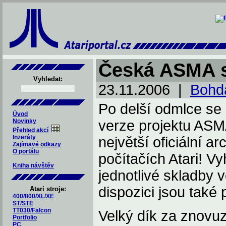
Česká ASMA s
Vyhledat:
23.11.2006 |
Bohda
Po delší odmlce se 
Úvod
Novinky
verze projektu ASM
Přehled akcí
Inzeráty
největší oficiální 
Zajímavé odkazy
O portálu
počítačích Atari! Vy
Kniha návštěv
jednotlivé skladby 
dispozici jsou také
Atari stroje:
400/800/XL/XE
ST/STE
TT030/Falcon
Velký dík za znovu
Portfolio
PC