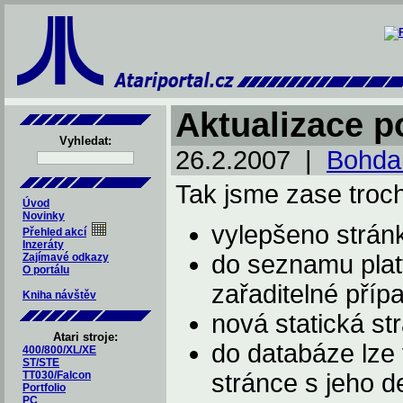
Aktualizace p
Vyhledat:
26.2.2007 |
Bohdan
Tak jsme zase trochu
Úvod
Novinky
vylepšeno strán
Přehled akcí
Inzeráty
do seznamu plat
Zajímavé odkazy
O portálu
zařaditelné příp
Kniha návštěv
nová statická st
Atari stroje:
do databáze lze v
400/800/XL/XE
ST/STE
TT030/Falcon
stránce s jeho de
Portfolio
PC