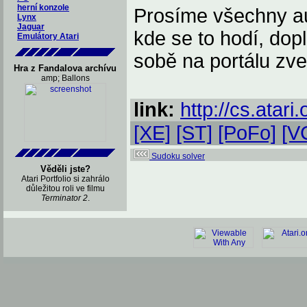
herní konzole
Prosíme všechny aut
Lynx
Jaguar
kde se to hodí, dop
Emulátory Atari
sobě na portálu zveř
Hra z Fandalova archívu
amp; Ballons
link:
http://cs.atari.
[XE]
[ST]
[PoFo]
[V
Sudoku solver
Věděli jste?
Atari Portfolio si zahrálo
důležitou roli ve filmu
Terminator 2
.