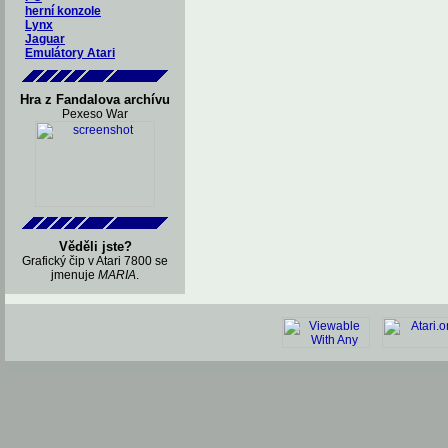
herní konzole
Lynx
Jaguar
Emulátory Atari
Hra z Fandalova archívu
Pexeso War
Věděli jste?
Grafický čip v Atari 7800 se
jmenuje
MARIA
.