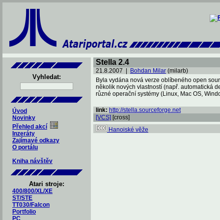
Stella 2.4
21.8.2007 |
Bohdan Milar
(milarb)
Vyhledat:
Byla vydána nová verze oblíbeného open sourc
několik nových vlastností (např. automatická d
různé operační systémy (Linux, Mac OS, Window
link:
http://stella.sourceforge.net
Úvod
[VCS]
[cross]
Novinky
Přehled akcí
Hanoiské věže
Inzeráty
Zajímavé odkazy
O portálu
Kniha návštěv
Atari stroje:
400/800/XL/XE
ST/STE
TT030/Falcon
Portfolio
PC