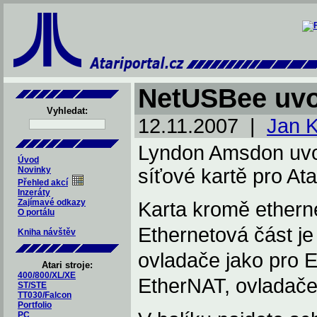
NetUSBee uv
Vyhledat:
12.11.2007 |
Jan 
Lyndon Amsdon uvol
Úvod
Novinky
síťové kartě pro At
Přehled akcí
Inzeráty
Zajímavé odkazy
Karta kromě ethern
O portálu
Ethernetová část j
Kniha návštěv
ovladače jako pro 
Atari stroje:
400/800/XL/XE
EtherNAT, ovladač
ST/STE
TT030/Falcon
Portfolio
PC