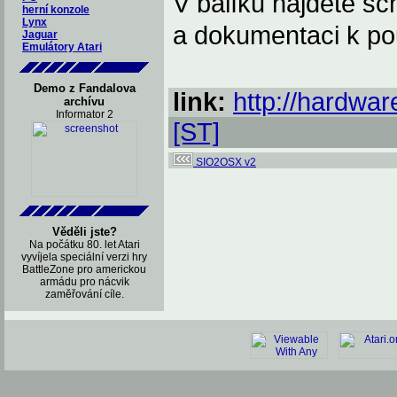
V balíku najdete 
herní konzole
Lynx
a dokumentaci k po
Jaguar
Emulátory Atari
Demo z Fandalova
link:
http://hardwar
archívu
Informator 2
[ST]
SIO2OSX v2
Věděli jste?
Na počátku 80. let Atari
vyvíjela speciální verzi hry
BattleZone pro americkou
armádu pro nácvik
zaměřování cíle.