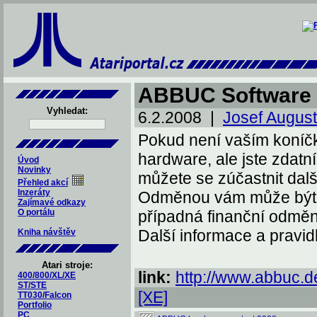
ABBUC Software 
Vyhledat:
6.2.2008 |
Josef August
Pokud není vaším koníč
hardware, ale jste zdatn
Úvod
Novinky
můžete se zúčastnit dal
Přehled akcí
Inzeráty
Odměnou vám může být ne
Zajímavé odkazy
O portálu
případná finanční odměn
Další informace a pravi
Kniha návštěv
Atari stroje:
link:
http://www.abbuc.
400/800/XL/XE
ST/STE
[XE]
TT030/Falcon
Portfolio
PC