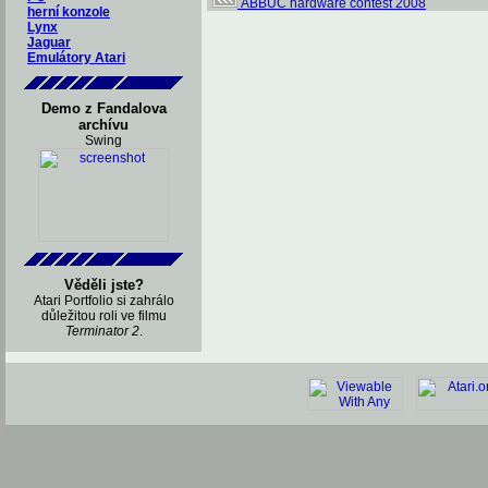
ABBUC hardware contest 2008
herní konzole
Lynx
Jaguar
Emulátory Atari
Demo z Fandalova
archívu
Swing
Věděli jste?
Atari Portfolio si zahrálo
důležitou roli ve filmu
Terminator 2
.