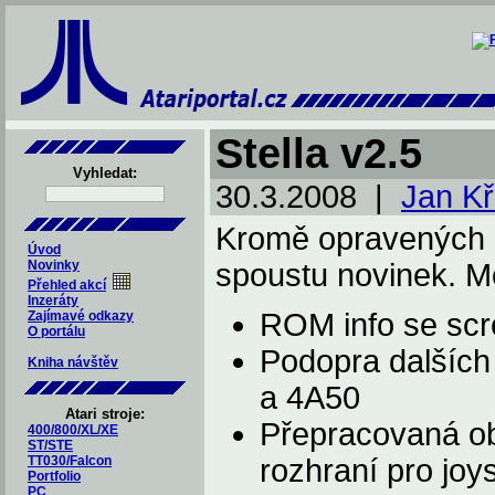
Stella v2.5
Vyhledat:
30.3.2008 |
Jan K
Kromě opravených c
Úvod
Novinky
spoustu novinek. Mez
Přehled akcí
Inzeráty
ROM info se sc
Zajímavé odkazy
O portálu
Podopra dalších
Kniha návštěv
a 4A50
Atari stroje:
Přepracovaná o
400/800/XL/XE
ST/STE
TT030/Falcon
rozhraní pro joy
Portfolio
PC