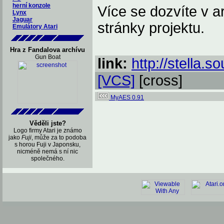
herní konzole
Více se dozvíte v a
Lynx
Jaguar
stránky projektu.
Emulátory Atari
Hra z Fandalova archívu
Gun Boat
link:
http://stella.s
[VCS]
[cross]
MyAES 0.91
Věděli jste?
Logo firmy Atari je známo
jako
Fuji
, může za to podoba
s horou Fuji v Japonsku,
nicméně nemá s ní nic
společného.