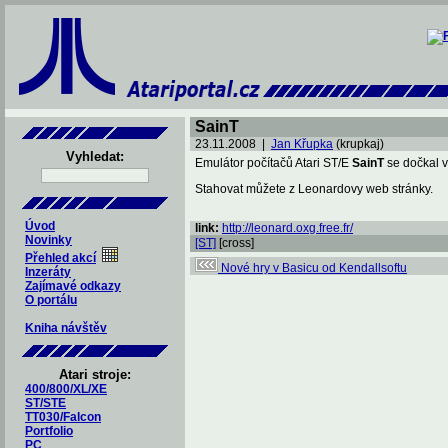
SainT
23.11.2008 |
Jan Křupka
(krupkaj)
Vyhledat:
Emulátor počítačů Atari ST/E
SainT
se dočkal v
Stahovat můžete z Leonardovy web stránky.
Úvod
link:
http://leonard.oxg.free.fr/
Novinky
[ST]
[cross]
Přehled akcí
Nové hry v Basicu od Kendallsoftu
Inzeráty
Zajímavé odkazy
O portálu
Kniha návštěv
Atari stroje:
400/800/XL/XE
ST/STE
TT030/Falcon
Portfolio
PC