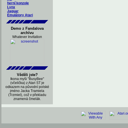
herní konzole
Lynx
Jaguar
Emulátory Atari
Demo z Fandalova
archívu
Whatever Invitation
Věděli jste?
Ikona myši "BusyBee"
(včelička) z Atari ST je
odkazem na původní polské
jméno Jacka Tramiela
(Trzmiel), což v překladu
znamená čmelák.