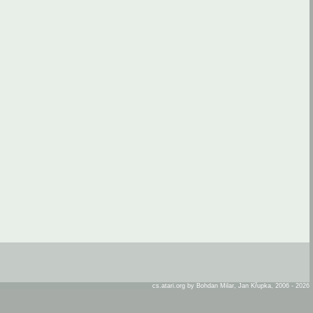
cs.atari.org by Bohdan Milar, Jan Křupka, 2006 - 2026