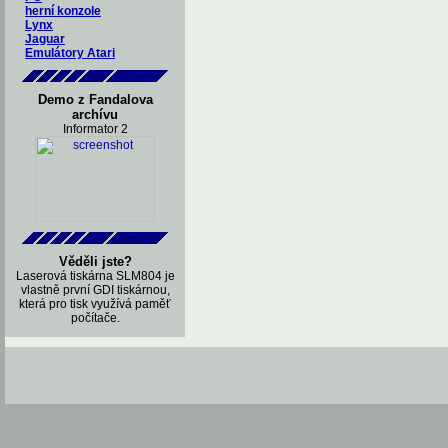
herní konzole
Lynx
Jaguar
Emulátory Atari
Demo z Fandalova
archívu
Informator 2
Věděli jste?
Laserová tiskárna SLM804 je
vlastně první GDI tiskárnou,
která pro tisk využívá paměť
počítače.