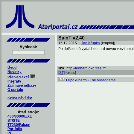
SainT v2.40
15.12.2015 |
Jan Křupka
(krupkaj)
Vyhledat:
Po delší době vydal Leonard novou verzi emulá
Úvod
link:
http://leonard.oxg.free.fr/
Novinky
[ST]
[cross]
Přehled akcí
Lupo Alberto - The Videogame
Inzeráty
Zajímavé odkazy
O portálu
Kniha návštěv
Atari stroje:
400/800/XL/XE
ST/STE
TT030/Falcon
Portfolio
PC