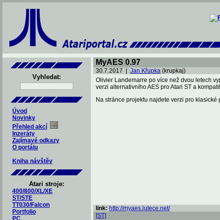
MyAES 0.97
30.7.2017 |
Jan Křupka
(krupkaj)
Vyhledat:
Olivier Landemarre po více než dvou letech v
verzi alternativního AES pro Atari ST a kompatib
Na stránce projektu najdete verzi pro klasické 
Úvod
Novinky
Přehled akcí
Inzeráty
Zajímavé odkazy
O portálu
Kniha návštěv
Atari stroje:
400/800/XL/XE
ST/STE
TT030/Falcon
link:
http://myaes.lutece.net/
Portfolio
[ST]
PC