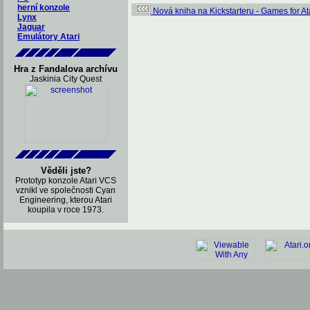
herní konzole
Nová kniha na Kickstarteru - Games for At
Lynx
Jaguar
Emulátory Atari
Hra z Fandalova archívu
Jaskinia City Quest
Věděli jste?
Prototyp konzole Atari VCS
vznikl ve společnosti Cyan
Engineering, kterou Atari
koupila v roce 1973.