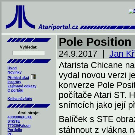
Pole Position
Vyhledat:
24.9.2017 |
Jan K
Atarista Chicane na
Úvod
Novinky
vydal novou verzi 
Přehled akcí
Inzeráty
konverze Pole Posit
Zajímavé odkazy
O portálu
počítače Atari ST. 
Kniha návštěv
snímcích jako její p
Atari stroje:
Balíček s STE obra
400/800/XL/XE
ST/STE
TT030/Falcon
stáhnout z vlákna n
Portfolio
PC