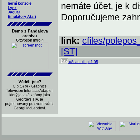
nemáte účet, je k di
herní konzole
Lynx
Jaguar
Doporučujeme zahrát
Emulátory Atari
Demo z Fandalova
archívu
link:
cfiles/polepo
Grzybson Intro 4
[ST]
a8cas-util.pl 1.05
Věděli jste?
Čip
GTIA
- Graphics
Television Interface Adapter,
který je také známý jako
George's TIA, je
pojmenovaný po svém tvůrci,
Georgi McLeodovi.