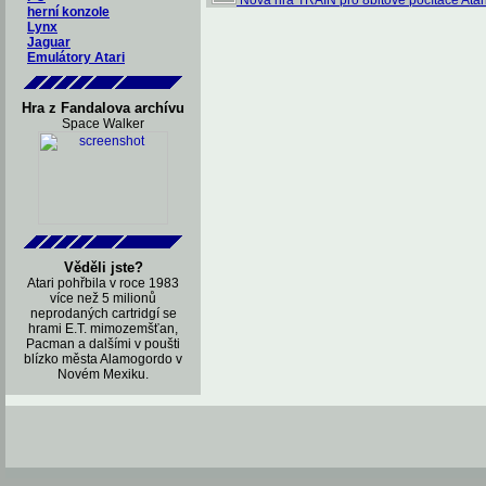
Nová hra TRAIN pro 8bitové počítače Atar
herní konzole
Lynx
Jaguar
Emulátory Atari
Hra z Fandalova archívu
Space Walker
Věděli jste?
Atari pohřbila v roce 1983
více než 5 milionů
neprodaných cartridgí se
hrami E.T. mimozemšťan,
Pacman a dalšími v poušti
blízko města Alamogordo v
Novém Mexiku.