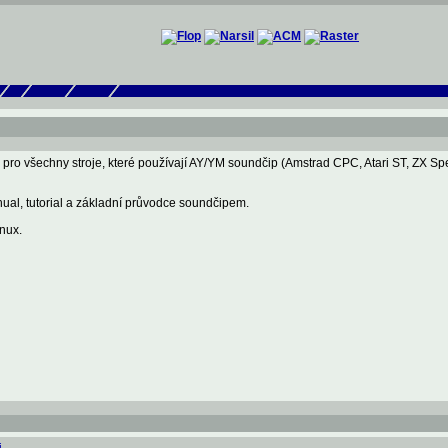
pro všechny stroje, které používají AY/YM soundčip (Amstrad CPC, Atari ST, ZX Spe
nual, tutorial a základní průvodce soundčipem.
nux.