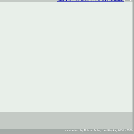
Time Pilot - nová hra od New Generation
cs.atari.org by Bohdan Milar, Jan Křupka, 2006 - 2026