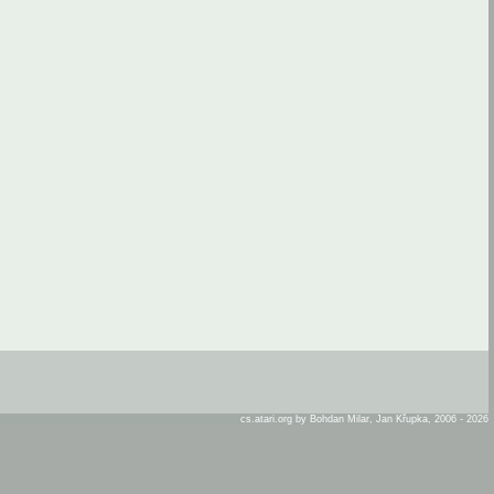
cs.atari.org by Bohdan Milar, Jan Křupka, 2006 - 2026