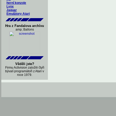
herní konzole
Lynx
Jaguar
Emulátory Atari
Hra z Fandalova archívu
amp; Ballons
Věděli jste?
Firmu Activision založili čtyři
bývalí programátoři z Atari v
roce 1979.