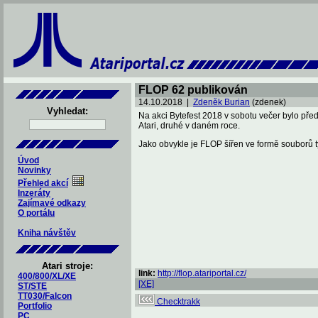
FLOP 62 publikován
14.10.2018 |
Zdeněk Burian
(zdenek)
Vyhledat:
Na akci Bytefest 2018 v sobotu večer bylo př
Atari, druhé v daném roce.
Jako obvykle je FLOP šířen ve formě souborů t
Úvod
Novinky
Přehled akcí
Inzeráty
Zajímavé odkazy
O portálu
Kniha návštěv
Atari stroje:
link:
http://flop.atariportal.cz/
400/800/XL/XE
[XE]
ST/STE
TT030/Falcon
Checktrakk
Portfolio
PC