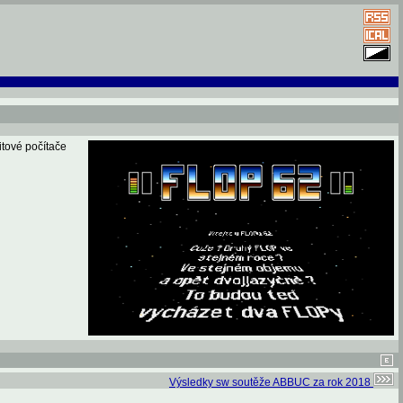
tové počítače
Výsledky sw soutěže ABBUC za rok 2018