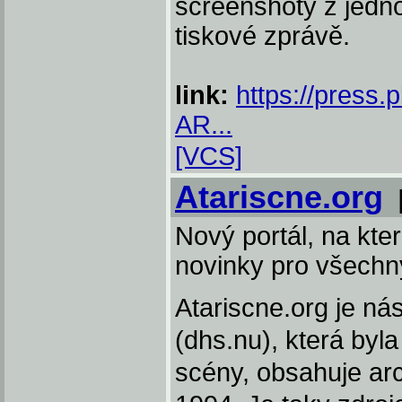
screenshoty z jedn
tiskové zprávě.
link:
https://pres
AR...
[VCS]
Atariscne.org
Nový portál, na kt
novinky pro všechny
Atariscne.org je n
(dhs.nu), která byl
scény, obsahuje arc