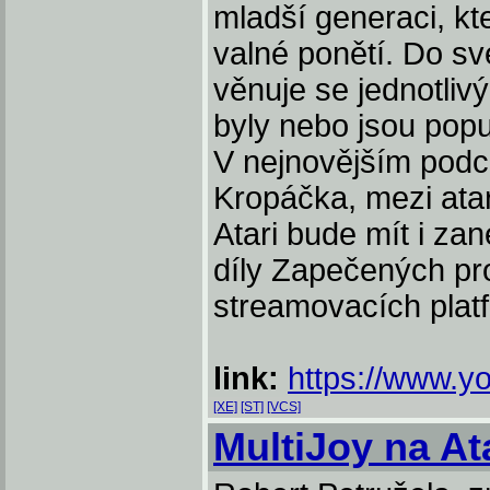
mladší generaci, kt
valné ponětí. Do sv
věnuje se jednotliv
byly nebo jsou populá
V nejnovějším podca
Kropáčka, mezi ata
Atari bude mít i z
díly Zapečených pro
streamovacích plat
link:
https://www.
[XE]
[ST]
[VCS]
MultiJoy na At