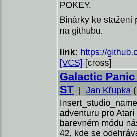
POKEY.
Binárky ke stažení 
na githubu.
link:
https://github
[VCS]
[cross]
Galactic Panic 
ST
|
Jan Křupka
(
Insert_studio_name 
adventuru pro Atari
barevném módu nás 
42, kde se odehráv