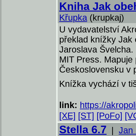
Kniha Jak obe
Křupka
(krupkaj)
U vydavatelství Akr
překlad knížky Jak
Jaroslava Švelcha. 
MIT Press. Mapuje 
Československu v p
Knížka vychází v ti
link:
https://akropol
[XE]
[ST]
[PoFo]
[V
Stella 6.7
|
Jan