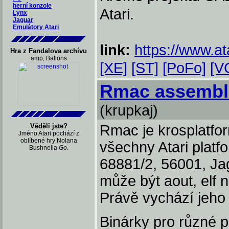
herní konzole
Atari.
Lynx
Jaguar
Emulátory Atari
link:
https://www.at
Hra z Fandalova archívu
amp; Ballons
[XE]
[ST]
[PoFo]
[V
Rmac assemble
(krupkaj)
Věděli jste?
Rmac je krosplatfo
Jméno Atari pochází z
oblíbené hry Nolana
všechny Atari plat
Bushnella
Go
.
68881/2, 56001, J
může být aout, elf n
Právě vychází jeho
Binárky pro různé p