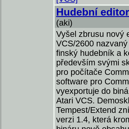
Hudební editor
(aki)
Vyšel zbrusu nový e
VCS/2600 nazvaný S
finský hudebník a 
především svými s
pro počítače Commo
software pro Commo
vyexportuje do biná
Atari VCS. Demoskla
Tempest/Extend zní
verzi 1.4, která k