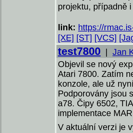
projektu, případně i
link:
https://rmac.i
[XE]
[ST]
[VCS]
[Ja
test7800
|
Jan 
Objevil se nový exp
Atari 7800. Zatím 
konzole, ale už nyn
Podporovány jsou s
a78. Čipy 6502, TI
implementace MARI
V aktuální verzi j