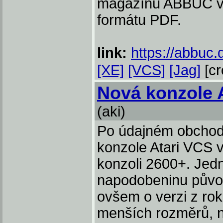
magazínu ABBUC v an
formátu PDF.
link:
https://abbuc
[XE]
[VCS]
[Jag]
[cr
Nová konzole 
(aki)
Po údajném obcho
konzole Atari VCS v
konzoli 2600+. Jed
napodobeninu půvo
ovšem o verzi z rok
menších rozměrů, ne