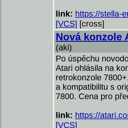
link:
https://stella
[VCS]
[cross]
Nová konzole 
(aki)
Po úspěchu novodob
Atari ohlásila na k
retrokonzole 7800+.
a kompatibilitu s or
7800. Cena pro pře
link:
https://atari.
[VCS]