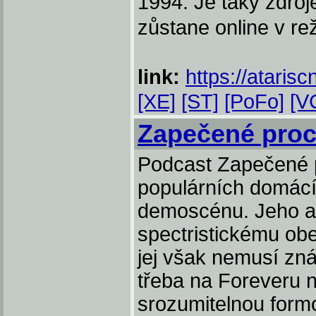
1994. Je taky zdro
zůstane online v re
link:
https://atarisc
[XE]
[ST]
[PoFo]
[V
Zapečené proc
Podcast Zapečené p
populárních domác
demoscénu. Jeho a
spectristickému obe
jej však nemusí zná
třeba na Foreveru n
srozumitelnou formou