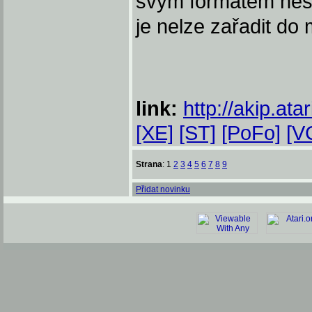
svým formátem nesp
je nelze zařadit d
link:
http://akip.atar
[XE]
[ST]
[PoFo]
[V
Strana
: 1
2
3
4
5
6
7
8
9
Přidat novinku