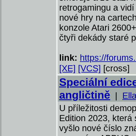
retrogamingu a vidí 
nové hry na cartec
konzole Atari 2600+
čtyři dekády staré 
link:
https://forums
[XE]
[VCS]
[cross]
Speciální edi
angličtině
|
Ell
U příležitosti demo
Edition 2023, která
vyšlo nové číslo 