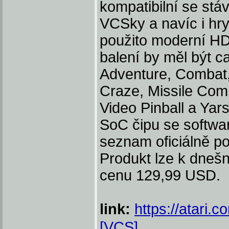
kompatibilní se stáv
VCSky a navíc i hry
použito moderní HDM
balení by měl být c
Adventure, Combat
Craze, Missile Com
Video Pinball a Yar
SoC čipu se softw
seznam oficiálně p
Produkt lze k dneš
cenu 129,99 USD.
link:
https://atari.
[VCS]