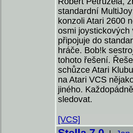
Robert Petružela, z
standardní MultiJoy
konzoli Atari 2600 n
osmi joystickových 
připojuje do standa
hráče. Bob!k sestro
tohoto řešení. Řeš
schůzce Atari Klubu
na Atari VCS nějak
jiného. Každopádně
sledovat.
[VCS]
Stella 7.0