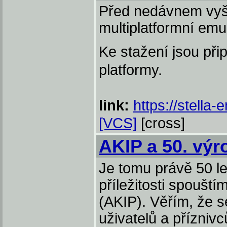
Před nedávnem vyšl
multiplatformní emu
Ke stažení jsou při
platformy.
link:
https://stella
[VCS]
[cross]
AKIP a 50. výro
Je tomu právě 50 let,
příležitosti spoušt
(AKIP). Věřím, že 
uživatelů a přízniv