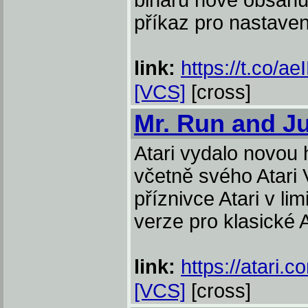
bináru nově obsahu
příkaz pro nastaven
link:
https://t.co/ae
[VCS]
[cross]
Mr. Run and 
Atari vydalo novou
včetně svého Atari 
příznivce Atari v li
verze pro klasické 
link:
https://atari.
[VCS]
[cross]