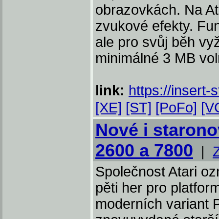
obrazovkách. Na Ata
zvukové efekty. Fu
ale pro svůj běh vy
minimálné 3 MB vo
link:
https://insert-
[XE]
[ST]
[PoFo]
[V
Nové i staronov
2600 a 7800
|
Společnost Atari oz
pěti her pro platfo
moderních variant P