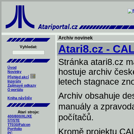
Archiv novinek
Atari8.cz - CA
Vyhledat:
Stránka atari8.cz m
Úvod
hostuje archiv české
Novinky
Přehled akcí
letech stagnace zno
Inzeráty
Zajímavé odkazy
O portálu
Archiv obsahuje de
Kniha návštěv
manuály a zpravodaje
Atari stroje:
počítačů.
400/800/XL/XE
ST/STE
TT030/Falcon
Portfolio
Kromě projektu CAL
PC