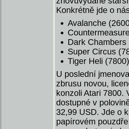
znovuvydané starší t
Konkrétně jde o násl
Avalanche (2600
Countermeasure 
Dark Chambers 
Super Circus (7
Tiger Heli (7800
U poslední jmenovan
zbrusu novou, lice
konzoli Atari 7800.
dostupné v polovin
32,99 USD. Jde o kl
papírovém pouzdře 