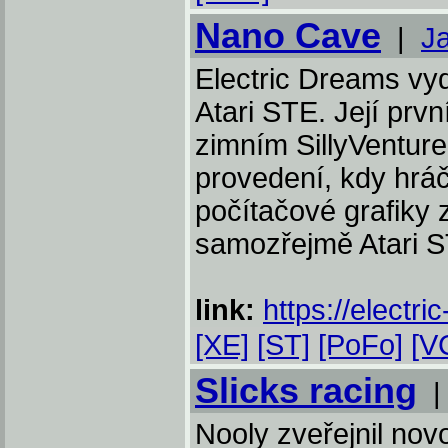
Nano Cave
|
J
Electric Dreams vyd
Atari STE. Její prv
zimním SillyVenture
provedení, kdy hráč
počítačové grafiky 
samozřejmě Atari S
link:
https://electr
[XE]
[ST]
[PoFo]
[V
Slicks racing
Nooly zveřejnil nov