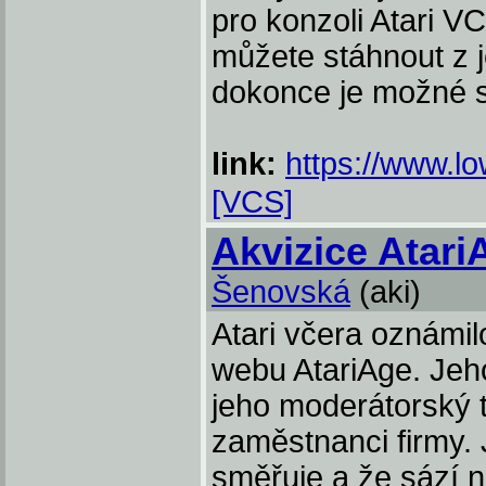
pro konzoli Atari V
můžete stáhnout z j
dokonce je možné si 
link:
https://www.lo
[VCS]
Akvizice Atari
Šenovská
(aki)
Atari včera oznámil
webu AtariAge. Jeho
jeho moderátorský t
zaměstnanci firmy. 
směřuje a že sází n