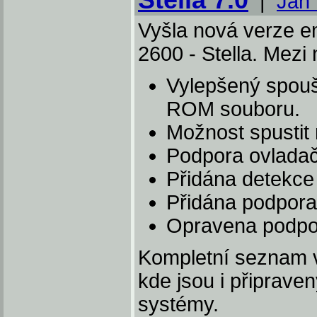
|
Jan
Vyšla nová verze em
2600 - Stella. Mezi
Vylepšený spouš
ROM souboru.
Možnost spustit
Podpora ovlada
Přidána detekce
Přidána podpor
Opravena podpor
Kompletní seznam v
kde jsou i připrave
systémy.