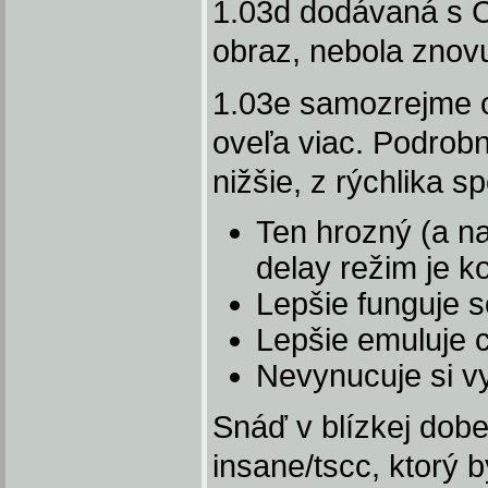
1.03d dodávaná s C
obraz, nebola znov
1.03e samozrejme o
oveľa viac. Podrobn
nižšie, z rýchlika 
Ten hrozný (a n
delay režim je 
Lepšie funguje 
Lepšie emuluje c
Nevynucuje si 
Snáď v blízkej dob
insane/tscc, ktorý b