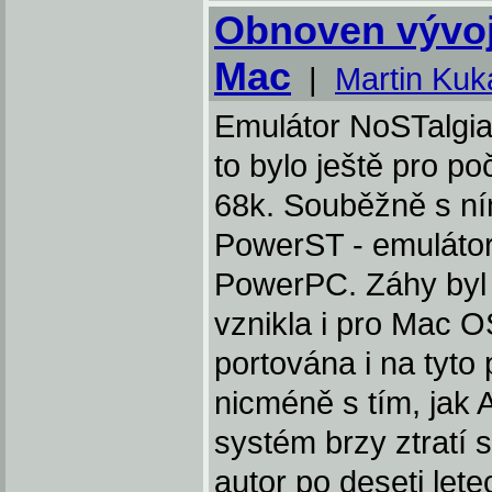
Obnoven vývoj
Mac
|
Martin Kuk
Emulátor NoSTalgia 
to bylo ještě pro p
68k. Souběžně s ním 
PowerST - emulátor
PowerPC. Záhy byl 
vznikla i pro Mac O
portována i na tyto
nicméně s tím, jak 
systém brzy ztratí 
autor po deseti let