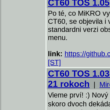
CT60 TOS 1.05
Po té, co MiKRO vy
CT60, se objevila i
standardni verzi ob
menu.
link:
https://github
[ST]
CT60 TOS 1.03e
21 rokoch
|
Mi
Vieme prví! :) Nový
skoro dvoch dekáda