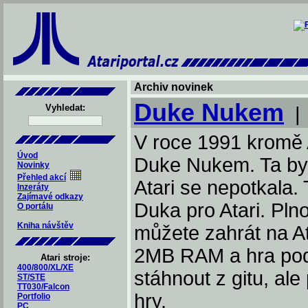
Archiv novinek
Duke Nukem
Vyhledat:
V roce 1991 kromě 
Úvod
Duke Nukem. Ta byl
Novinky
Přehled akcí
Atari se nepotkala.
Inzeráty
Zajímavé odkazy
Duka pro Atari. Pln
O portálu
Kniha návštěv
můžete zahrát na At
2MB RAM a hra podpo
Atari stroje:
400/800/XL/XE
stáhnout z gitu, ale
ST/STE
TT030/Falcon
hry.
Portfolio
PC