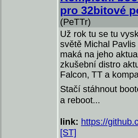
pro 32bitové po
(PeTTr)
Už rok tu se tu vys
světě Michal Pavlis
maká na jeho aktual
zkušební distro akt
Falcon, TT a kompat
Stačí stáhnout boo
a reboot...
link:
https://github
[ST]