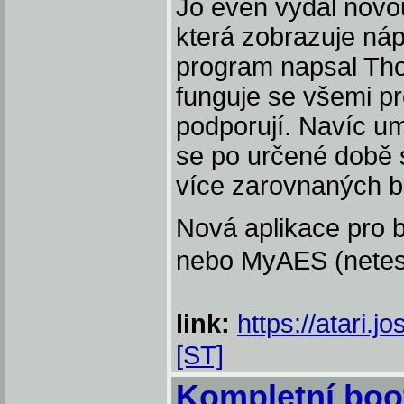
Jo even vydal novo
která zobrazuje ná
program napsal Th
funguje se všemi p
podporují. Navíc umí 
se po určené době 
více zarovnaných b
Nová aplikace pro
nebo MyAES (netes
link:
https://atari.
[ST]
Kompletní boo