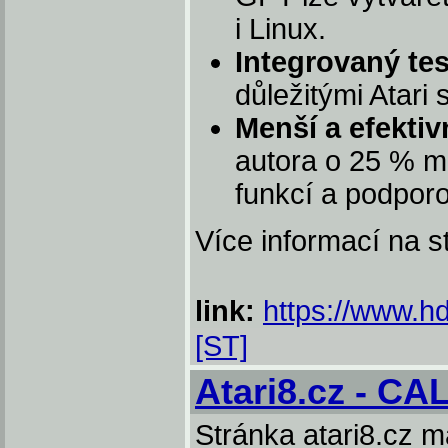
i Linux.
Integrovaný tes
důležitými Atar
Menší a efektiv
autora o 25 % me
funkcí a podpor
Více informací na 
link:
https://www.hd
[ST]
Atari8.cz - CA
Stránka atari8.cz m