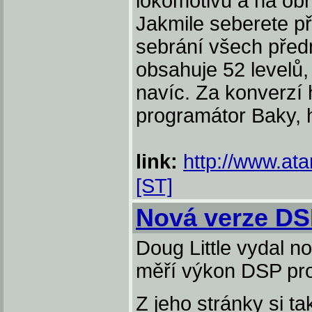
lokomotivu a na ob
Jakmile seberete př
sebrání všech předm
obsahuje 52 levelů,
navíc. Za konverzí 
programátor Baky, 
link:
http://www.ata
[ST]
Nová verze D
Doug Little vydal no
měří výkon DSP pro
Z jeho stránky si t