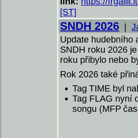
link:
https://frgailll
[ST]
SNDH 2026
|
J
Update hudebního a
SNDH roku 2026 je
roku přibylo nebo 
Rok 2026 také přin
Tag TIME byl n
Tag FLAG nyní o
songu (MFP čas