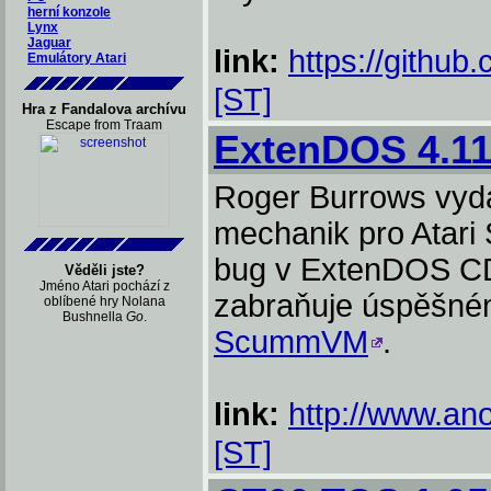
herní konzole
Lynx
Jaguar
link:
https://github.
Emulátory Atari
[ST]
Hra z Fandalova archívu
Escape from Traam
ExtenDOS 4.1
Roger Burrows vyda
mechanik pro Atari 
bug v ExtenDOS C
Věděli jste?
Jméno Atari pochází z
zabraňuje úspěšné
oblíbené hry Nolana
Bushnella
Go
.
ScummVM
.
link:
http://www.an
[ST]