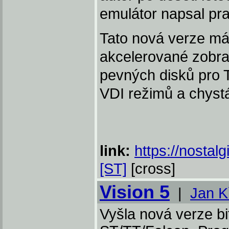
emulátor napsal pra
Tato nová verze m
akcelerované zobra
pevných disků pro 
VDI režimů a chystá
link:
https://nostal
[ST]
[cross]
Vision 5
|
Jan K
Vyšla nová verze bi