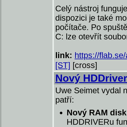
Celý nástroj funguj
dispozici je také m
počítače. Po spuš
C: lze otevřít soub
link:
https://flab.s
[ST]
[cross]
Nový HDDrive
Uwe Seimet vydal n
patří:
Nový RAM disk
HDDRIVERu fungu