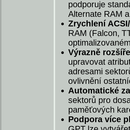
podporuje stand
Alternate RAM a
Zrychlení ACSI
RAM (Falcon, TT
optimalizovaném
Výrazně rozšíř
upravovat atribu
adresami sektorů
ovlivnění ostatní
Automatické za
sektorů pro dos
paměťových kare
Podpora více p
GPT lze vytváře