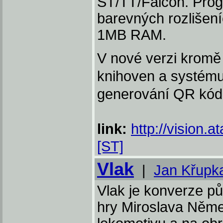
ST/TT/Falcon. Prog
barevných rozlišení
1MB RAM.
V nové verzi krom
knihoven a systému
generování QR kód
link:
http://vision.a
[ST]
Vlak
|
Jan Křupk
Vlak je konverze p
hry Miroslava Něme