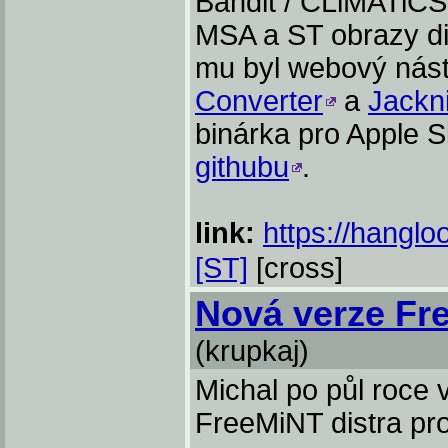
Bandit / CLiMATiCS 
MSA a ST obrazy di
mu byl webový nást
Converter
a
Jackn
binárka pro Apple Si
githubu
.
link:
https://hangloo
[ST]
[cross]
Nová verze Fr
(krupkaj)
Michal po půl roce
FreeMiNT distra pro