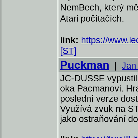
NemBech, který mě
Atari počítačích.
link:
https://www.l
[ST]
Puckman
|
Jan
JC-DUSSE vypustil h
oka Pacmanovi. Hra
poslední verze dos
Využívá zvuk na S
jako ostraňování do