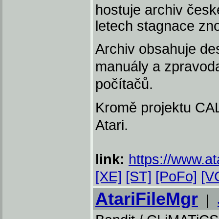
hostuje archiv české
letech stagnace zno
Archiv obsahuje de
manuály a zpravodaje
počítačů.
Kromě projektu CAL
Atari.
link:
https://www.at
[XE]
[ST]
[PoFo]
[V
AtariFileMgr
|