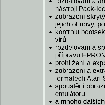
rozbalování a a
nástroji Pack-Ic
zobrazení skryt
jejich obnovy, p
kontrolu bootsek
virů,
rozdělování a s
přípravu EPROM
prohlížení a exp
zobrazení a ext
formátech Atari 
spouštění obraz
emulátoru,
a mnoho dalších 