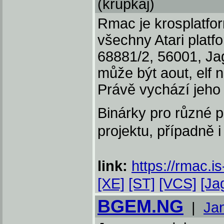
(krupkaj)
Rmac je krosplatfo
všechny Atari plat
68881/2, 56001, J
může být aout, elf n
Právě vychází jeho
Binárky pro různé p
projektu, případně i
link:
https://rmac.i
[XE]
[ST]
[VCS]
[Ja
BGEM.NG
|
Ja