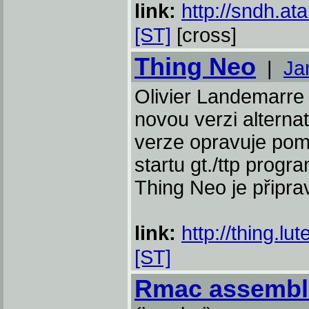
link:
http://sndh.ata
[ST]
[cross]
Thing Neo
|
Ja
Olivier Landemarre
novou verzi alterna
verze opravuje pom
startu gt./ttp prog
Thing Neo je připra
link:
http://thing.lut
[ST]
Rmac assemble