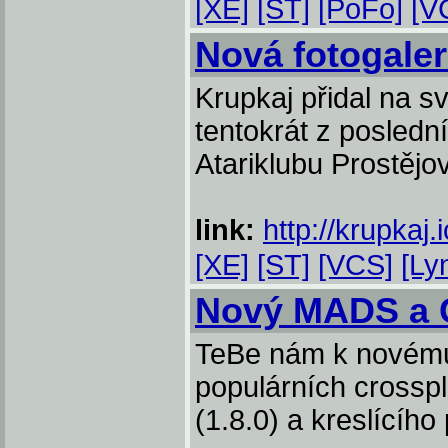
[XE]
[ST]
[PoFo]
[V
Nová fotogaler
Krupkaj přidal na sv
tentokrát z posled
Atariklubu Prostějov.
link:
http://krupka
[XE]
[ST]
[VCS]
[Ly
Nový MADS a 
TeBe nám k novému 
populárních crossp
(1.8.0) a kreslícíh