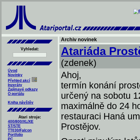
Archiv novinek
Atariáda Prost
Vyhledat:
(zdenek)
Úvod
Ahoj,
Novinky
Přehled akcí
termín konání prost
Inzeráty
Zajímavé odkazy
určený na sobotu 1
O portálu
Kniha návštěv
maximálně do 24 hod
restauraci Haná um
Atari stroje:
400/800/XL/XE
Prostějov.
ST/STE
TT030/Falcon
Portfolio
PC