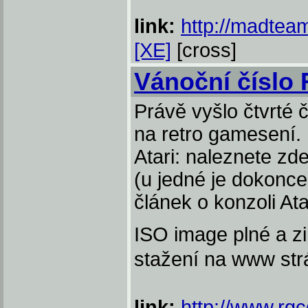
link:
http://madteam
[XE]
[cross]
Vánoční číslo
Právě vyšlo čtvrté
na retro gamesení. 
Atari: naleznete zd
(u jedné je dokonce
článek o konzoli Ata
ISO image plné a zi
stažení na www st
link:
http://www.rgc