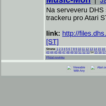
|
J
Na serveveru DHS s
trackeru pro Atari 
link:
http://files.d
[ST]
Strana
:
1
2
3
4
5
6
7
8
9
10
11
12
13
14
15
16
43
44
45
46
47
48
49
50
51
52
53
54
55
56
57
Přidat novinku