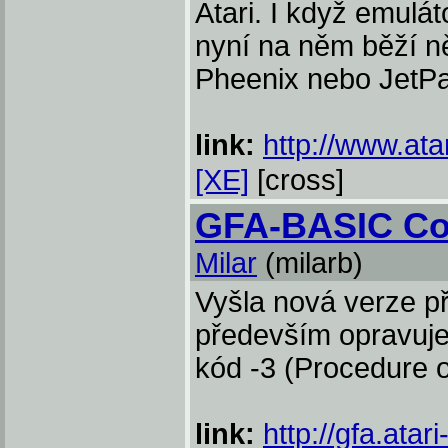
Atari. I když emulát
nyní na něm běží ně
Pheenix nebo JetPa
link:
http://www.atar
[XE]
[cross]
GFA-BASIC Com
Milar
(milarb)
Vyšla nová verze p
především opravuje
kód -3 (Procedure o
link:
http://gfa.ata