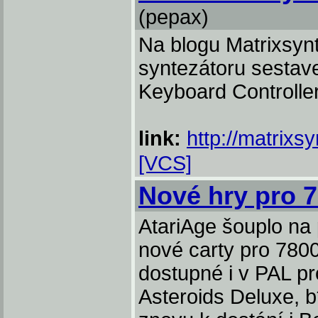
(pepax)
Na blogu Matrixsynt
syntezátoru sestave
Keyboard Controller
link:
http://matrixs
[VCS]
Nové hry pro 7
AtariAge šouplo na
nové carty pro 7800
dostupné i v PAL p
Asteroids Deluxe, 