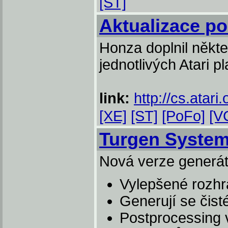
[ST]
Aktualizace po
Honza doplnil někt
jednotlivých Atari p
link:
http://cs.atari.
[XE]
[ST]
[PoFo]
[V
Turgen System
Nová verze generátor
Vylepšené rozhr
Generují se čist
Postprocessing 