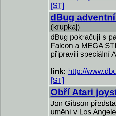
[ST]
dBug adventní
(krupkaj)
dBug pokračují s pa
Falcon a MEGA STE
připravili speciální 
link:
http://www.db
[ST]
Obří Atari joys
Jon Gibson předsta
umění v Los Angel