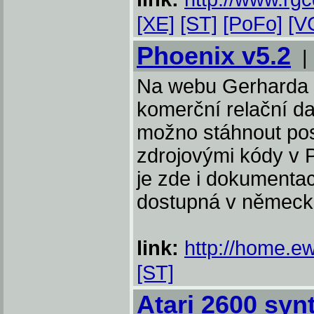
[XE]
[ST]
[PoFo]
[V
Phoenix v5.2
Na webu Gerharda S
komerční relační d
možno stáhnout posl
zdrojovými kódy v 
je zde i dokumentac
dostupná v německ
link:
http://home.ew
[ST]
Atari 2600 syn