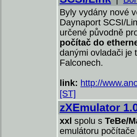
Byly vydány nové v
Daynaport SCSI/Lin
určené původně pr
počítač do etherne
danými ovladači je t
Falconech.
link:
http://www.an
[ST]
zXEmulator 1.
xxl
spolu s
TeBe/M
emulátoru počítač