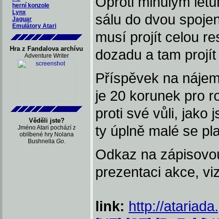
Oproti minulým let
herní konzole
Lynx
sálu do dvou spoje
Jaguar
Emulátory Atari
musí projít celou r
Hra z Fandalova archívu
dozadu a tam projít
Adventure Writer
Příspěvek na nájem 
je 20 korunek pro r
proti své vůli, jako
Věděli jste?
ty úplně malé se pla
Jméno Atari pochází z
oblíbené hry Nolana
Bushnella
Go
.
Odkaz na zápisovou
prezentaci akce, viz
link:
http://atariada