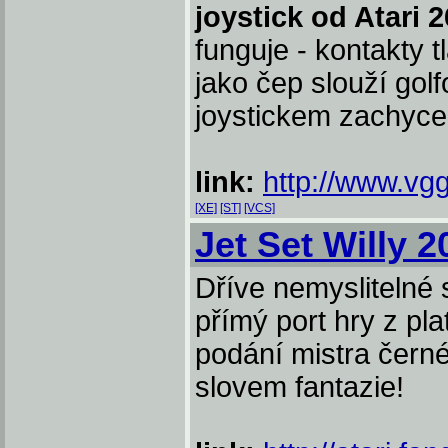
joystick od Atari 
funguje - kontakty t
jako čep slouží golf
joystickem zachycen
link:
http://www.vgg
[XE]
[ST]
[VCS]
Jet Set Willy 2
Dříve nemyslitelné 
přímý port hry z pl
podání mistra čern
slovem fantazie!