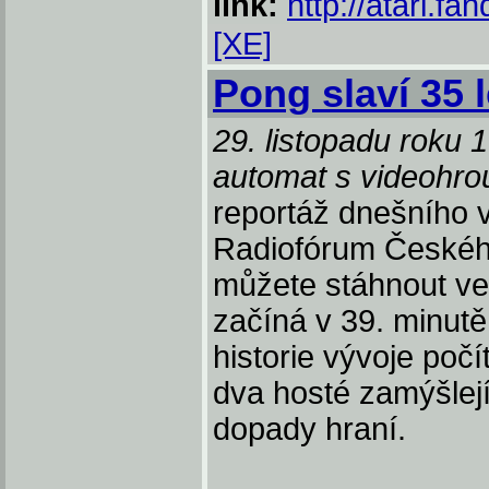
link:
http://atari.fa
[XE]
Pong slaví 35 l
29. listopadu roku 1
automat s videohro
reportáž dnešního 
Radiofórum Českéh
můžete stáhnout ve
začíná v 39. minutě
historie vývoje po
dva hosté zamýšlejí
dopady hraní.