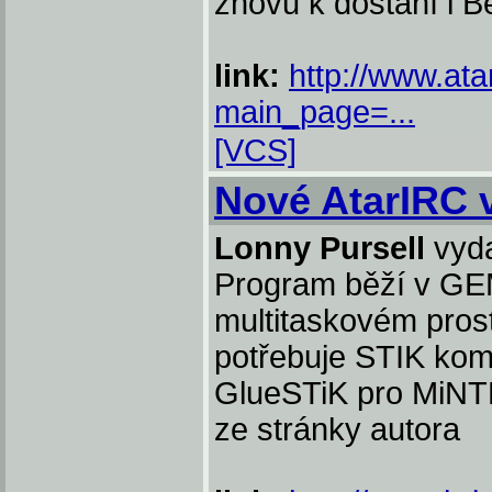
znovu k dostání i B
link:
http://www.at
main_page=...
[VCS]
Nové AtarIRC 
Lonny Pursell
vyda
Program běží v GEM
multitaskovém prost
potřebuje STIK komp
GlueSTiK pro MiNTNe
ze stránky autora