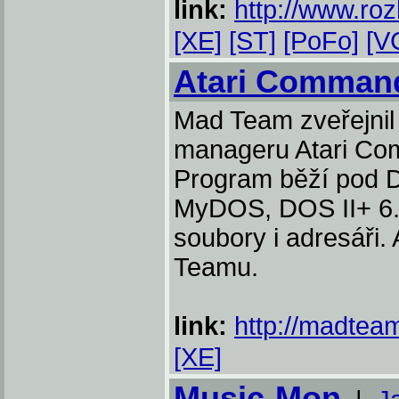
link:
http://www.roz
[XE]
[ST]
[PoFo]
[V
Atari Command
Mad Team zveřejnil
manageru Atari Com
Program běží pod 
MyDOS, DOS II+ 6.
soubory i adresáři.
Teamu.
link:
http://madteam
[XE]
Music-Mon