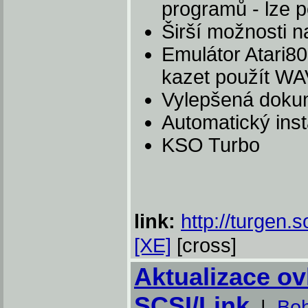
programů - lze 
Širší možnosti n
Emulátor Atari8
kazet použít WAV
Vylepšená doku
Automatický ins
KSO Turbo
link:
http://turgen.
[XE]
[cross]
Aktualizace o
SCSI/Link
|
Boh