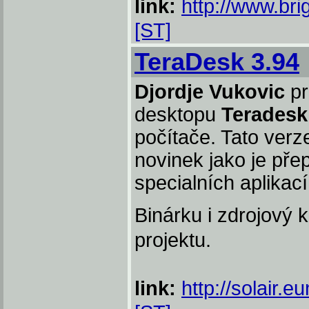
link:
http://www.bri
[ST]
TeraDesk 3.94
Djordje Vukovic
pr
desktopu
Teradesk
počítače. Tato verz
novinek jako je př
specialních aplikac
Binárku i zdrojový 
projektu.
link:
http://solair.