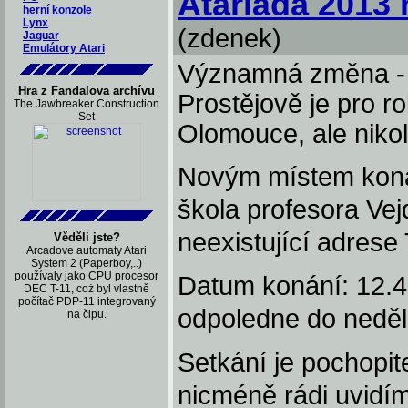
Atariáda 2013
herní konzole
Lynx
(zdenek)
Jaguar
Emulátory Atari
Významná změna - o
Hra z Fandalova archívu
Prostějově je pro 
The Jawbreaker Construction
Set
Olomouce, ale nikol
Novým místem konán
škola profesora Ve
neexistující adres
Věděli jste?
Arcadove automaty Atari
System 2 (Paperboy,..)
používaly jako CPU procesor
Datum konání: 12.4.
DEC T-11, coż byl vlastně
počítač PDP-11 integrovaný
odpoledne do neděl
na čipu.
Setkání je pochopit
nicméně rádi uvidím