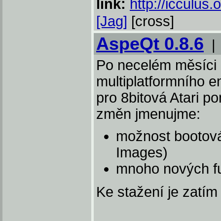
link:
http://icculus.
[Jag]
[cross]
AspeQt 0.8.6
Po necelém měsíci 
multiplatformního e
pro 8bitová Atari 
změn jmenujme:
možnost bootová
Images)
mnoho nových fu
Ke stažení je zatí