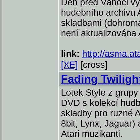
Den před Vánoci vy
hudebního archivu
skladbami (dohrom
není aktualizována
link:
http://asma.ata
[XE]
[cross]
Fading Twilig
Lotek St
yle z grup
DVD s kolekcí hudby
skladby pro ruzné A
8bit, Lynx, Jaguar) 
Atari muzikanti.