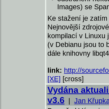
Images) se Spa
Ke stažení je zatí
Nejnovější zdrojové
kompilací v Linuxu 
(v Debianu jsou to 
dále knihovny libqt4
link:
http://sourcef
[XE]
[cross]
Vydána aktual
v3.6
|
Jan Křupk