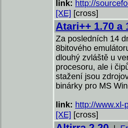
link:
http://sourcef
[XE]
[cross]
Atari++ 1.70 a 
Za posledních 14 d
8bitového emulátoru
dlouhý zvláště u ve
procesoru, ale i č
stažení jsou zdrojov
binárky pro MS Wi
link:
http://www.xl-
[XE]
[cross]
Altirra 2.20