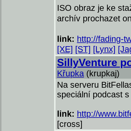
ISO obraz je ke sta
archív prochazet on
link:
http://fading-tw
[XE]
[ST]
[Lynx]
[Ja
SillyVenture p
Křupka
(krupkaj)
Na serveru BitFella
speciální podcast s
link:
http://www.bit
[cross]