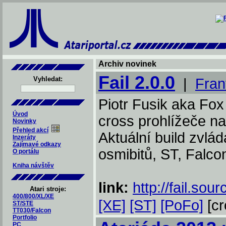
Archiv novinek
Fail 2.0.0
Vyhledat:
|
Fran
Piotr Fusik aka Fox 
Úvod
cross prohlížeče na
Novinky
Přehled akcí
Aktuální build zvlá
Inzeráty
Zajímavé odkazy
osmibitů, ST, Falcon
O portálu
Kniha návštěv
link:
http://fail.sou
Atari stroje:
400/800/XL/XE
[XE]
[ST]
[PoFo]
[cr
ST/STE
TT030/Falcon
Portfolio
PC