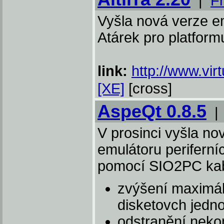
|
F
Vyšla nová verze e
Atárek pro platform
link:
http://www.virt
[XE]
[cross]
AspeQt 0.8.5
V prosinci vyšla no
emulátoru periferníc
pomocí SIO2PC kab
zvýšení maximá
disketovch jedno
odstranění nekom