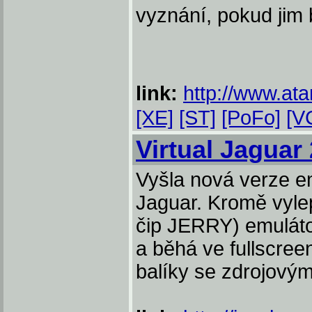
vyznání, pokud jim 
link:
http://www.ata
[XE]
[ST]
[PoFo]
[V
Virtual Jaguar 
Vyšla nová verze em
Jaguar. Kromě vyl
čip JERRY) emulát
a běhá ve fullscree
balíky se zdrojový