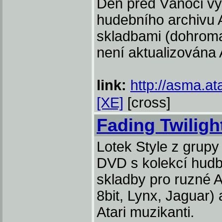
Den před Vánoci vy
hudebního archivu
skladbami (dohrom
není aktualizována
link:
http://asma.ata
[XE]
[cross]
Fading Twilig
Lotek St
yle z grup
DVD s kolekcí hudby
skladby pro ruzné A
8bit, Lynx, Jaguar) 
Atari muzikanti.