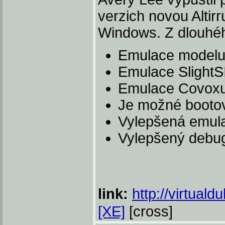
verzich novou Altirr
Windows. Z dlouhé
Emulace modelu
Emulace SlightS
Emulace Covox
Je možné booto
Vylepšená emul
Vylepšený debu
link:
http://virtualdu
[XE]
[cross]