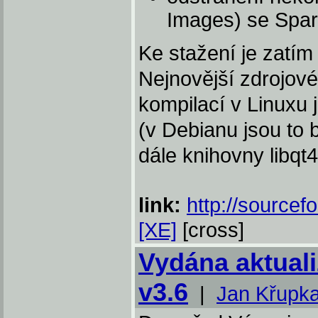
Images) se Spa
Ke stažení je zatí
Nejnovější zdrojové
kompilací v Linuxu 
(v Debianu jsou to 
dále knihovny libqt4
link:
http://sourcef
[XE]
[cross]
Vydána aktual
v3.6
|
Jan Křupk