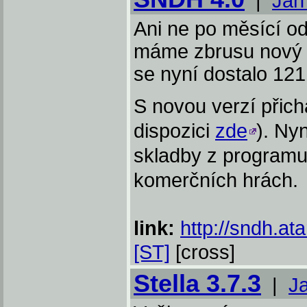
|
Jan
Ani ne po měsící od
máme zbrusu nový 
se nyní dostalo 1
S novou verzí přic
dispozici
zde
). Ny
skladby z programu 
komerčních hrách.
link:
http://sndh.ata
[ST]
[cross]
Stella 3.7.3
|
J