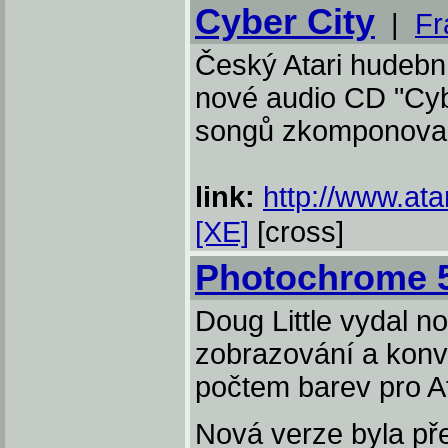
Cyber City
|
Fr
Český Atari hudební
nové audio CD "Cybe
songů zkomponova
link:
http://www.ata
[XE]
[cross]
Photochrome 
Doug Little vydal 
zobrazování a konv
počtem barev pro At
Nová verze byla př