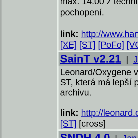
max. 14:00 z techn
pochopení.
link:
http://www.ha
[XE]
[ST]
[PoFo]
[V
SainT v2.21
|
J
Leonard/Oxygene vy
ST, která má lepší
archivu.
link:
http://leonard.
[ST]
[cross]
SNDH 4.0