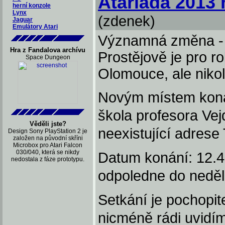
Atariáda 2013
herní konzole
Lynx
(zdenek)
Jaguar
Emulátory Atari
Významná změna - o
Hra z Fandalova archívu
Prostějově je pro 
Space Dungeon
Olomouce, ale nikol
Novým místem konán
škola profesora Ve
Věděli jste?
neexistující adres
Design Sony PlayStation 2 je
založen na původní skříni
Microbox pro Atari Falcon
030/040, která se nikdy
Datum konání: 12.4.
nedostala z fáze prototypu.
odpoledne do neděl
Setkání je pochopit
nicméně rádi uvidím