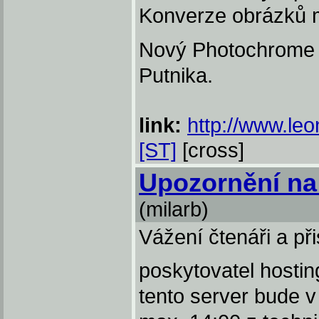
Konverze obrázků m
Nový Photochrome u
Putnika.
link:
http://www.leo
[ST]
[cross]
Upozornění na
(milarb)
Vážení čtenáři a př
poskytovatel hostin
tento server bude v