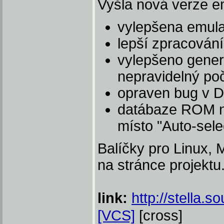
Vyšla nová verze em
vylepšena emul
lepší zpracován
vylepšeno gener
nepravidelný po
opraven bug v 
datábaze ROM ny
místo "Auto-sele
Balíčky pro Linux, 
na stránce projektu
link:
http://stella.
[VCS]
[cross]