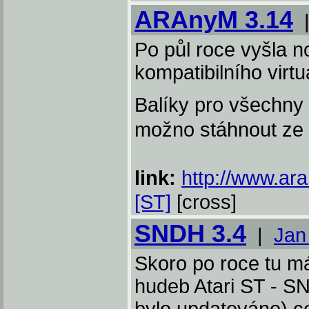
ARAnyM 3.14
Po půl roce vyšla 
kompatibilního virt
Balíky pro všechny
možno stáhnout ze
link:
http://www.ar
[ST]
[cross]
SNDH 3.4
|
Jan
Skoro po roce tu m
hudeb Atari ST - SN