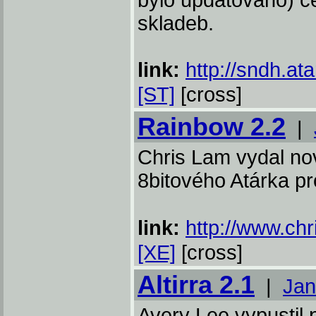
bylo updatováno) c
skladeb.
link:
http://sndh.ata
[ST]
[cross]
Rainbow 2.2
|
Chris Lam vydal no
8bitového Atárka p
link:
http://www.chr
[XE]
[cross]
Altirra 2.1
|
Jan
Avery Lee vypustil