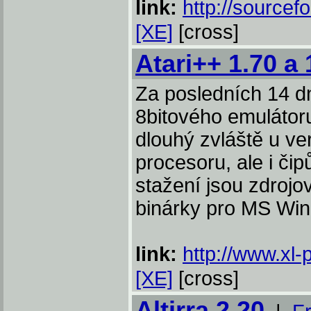
link:
http://sourcef
[XE]
[cross]
Atari++ 1.70 a 
Za posledních 14 d
8bitového emulátoru
dlouhý zvláště u ve
procesoru, ale i č
stažení jsou zdrojov
binárky pro MS Wi
link:
http://www.xl-
[XE]
[cross]
Altirra 2.20