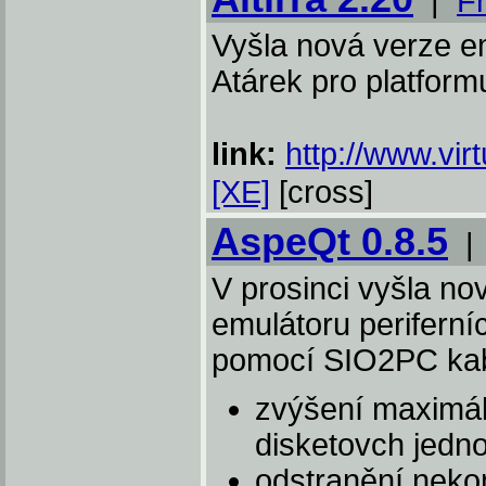
|
F
Vyšla nová verze e
Atárek pro platform
link:
http://www.virt
[XE]
[cross]
AspeQt 0.8.5
V prosinci vyšla no
emulátoru periferníc
pomocí SIO2PC kab
zvýšení maximá
disketovch jedno
odstranění nekom