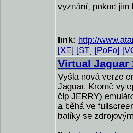
vyznání, pokud jim 
link:
http://www.ata
[XE]
[ST]
[PoFo]
[V
Virtual Jaguar 
Vyšla nová verze em
Jaguar. Kromě vyl
čip JERRY) emulát
a běhá ve fullscree
balíky se zdrojový