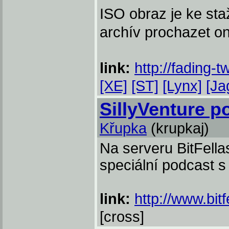
ISO obraz je ke sta
archív prochazet on
link:
http://fading-tw
[XE]
[ST]
[Lynx]
[Ja
SillyVenture p
Křupka
(krupkaj)
Na serveru BitFella
speciální podcast s
link:
http://www.bit
[cross]