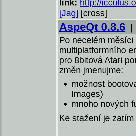
link:
http://icculus.
[Jag]
[cross]
AspeQt 0.8.6
Po necelém měsíci 
multiplatformního e
pro 8bitová Atari 
změn jmenujme:
možnost bootová
Images)
mnoho nových fu
Ke stažení je zatí