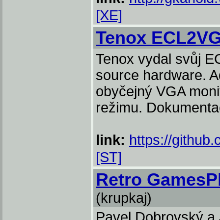
[XE]
Tenox ECL2V
Tenox vydal svůj 
source hardware. Ad
obyčejný VGA monit
režimu. Dokumentac
link:
https://github
[ST]
Retro GamesPl
(krupkaj)
Pavel Dobrovský a 