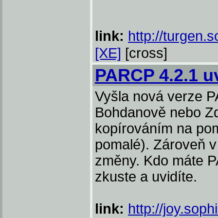
link:
http://turgen.
[XE]
[cross]
PARCP 4.2.1 u
Vyšla nová verze P
Bohdanově nebo Z
kopírováním na pom
pomalé). Zároveň v 
změny. Kdo máte 
zkuste a uvidíte.
link:
http://joy.soph