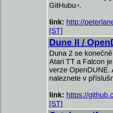
GitHubu
.
link:
http://peterlan
[ST]
Dune II / Ope
Duna 2 se konečně d
Atari TT a Falcon je
verze OpenDUNE. Ak
naleznete v příslu
link:
https://gith
[ST]