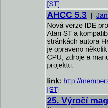
[ST]
AHCC 5.3
|
Jan
Nová verze IDE pro
Atari ST a kompatibi
stránkách autora H
je opraveno několik 
CPU, zdroje a manu
projektu.
link:
http://members
[ST]
25. Výročí ma