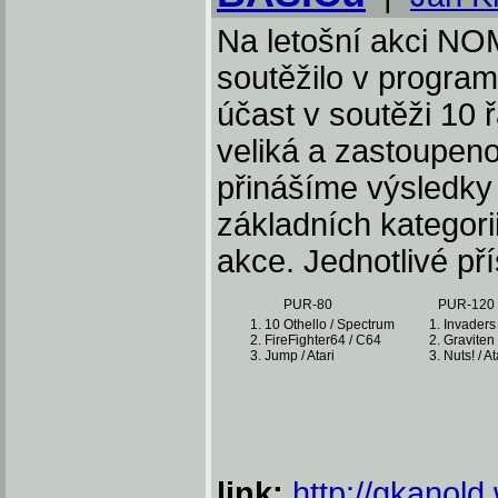
Na letošní akci N
soutěžilo v progra
účast v soutěži 10 
veliká a zastoupeno
přinášíme výsledky
základních kategorii
akce. Jednotlivé př
PUR-80
PUR-120
10 Othello / Spectrum
Invaders 
FireFighter64 / C64
Graviten 
Jump / Atari
Nuts! / At
link:
http://gkanold