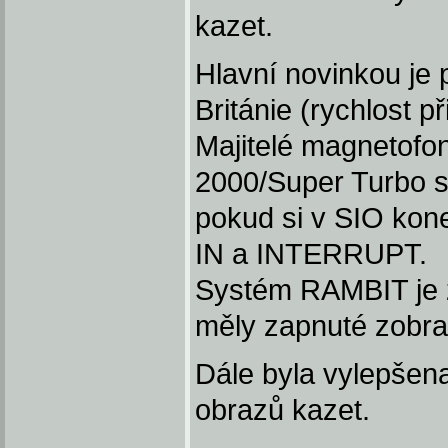
kazet.
Hlavní novinkou je
Británie (rychlost p
Majitelé magnetofo
2000/Super Turbo s
pokud si v SIO kon
IN a INTERRUPT.
Systém RAMBIT je z
měly zapnuté zobra
Dále byla vylepšen
obrazů kazet.