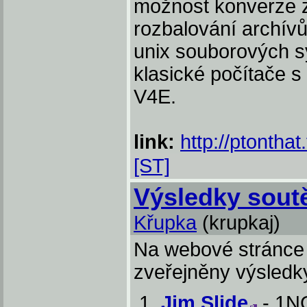
možnost konverze 
rozbalování archív
unix souborových sy
klasické počítače 
V4E.
link:
http://ptonthat.
[ST]
Výsledky sou
Křupka
(krupkaj)
Na webové stránce
zveřejněny výsledky
Jim Slide
- 1N