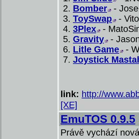
Bomber
- Jose
ToySwap
- Vit
3Plex
- MatoSim
Gravity
- Jason
Litle Game
- Wi
Joystick Masta
link:
http://www.abb
[XE]
EmuTOS 0.9.5
Právě vychází nová 