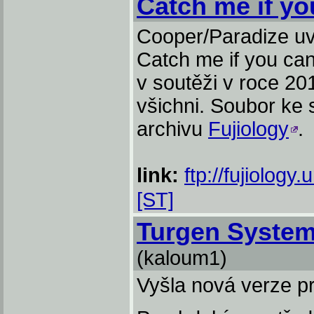
Catch me if yo
Cooper/Paradize uvo
Catch me if you ca
v soutěži v roce 20
všichni. Soubor ke s
archivu
Fujiology
.
link:
ftp://fujiology.
[ST]
Turgen System
(kaloum1)
Vyšla nová verze pr