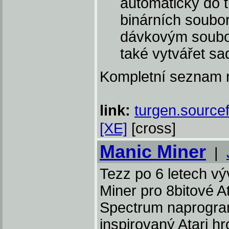
automaticky do t
binárních soubo
dávkovým soubor
také vytvářet sa
Kompletní seznam n
link:
turgen.source
[XE]
[cross]
Manic Miner
|
Tezz po 6 letech vý
Miner pro 8bitové A
Spectrum naprogra
inspirovaný Atari h