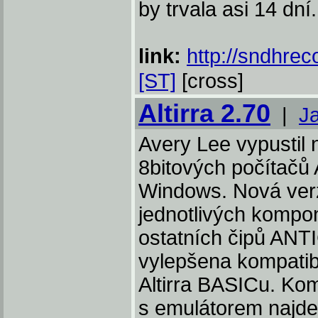
by trvala asi 14 dní.
link:
http://sndhreco
[ST]
[cross]
Altirra 2.70
|
J
Avery Lee vypustil 
8bitových počítačů 
Windows. Nová verz
jednotlivých komp
ostatních čipů AN
vylepšena kompatibil
Altirra BASICu. Ko
s emulátorem najde