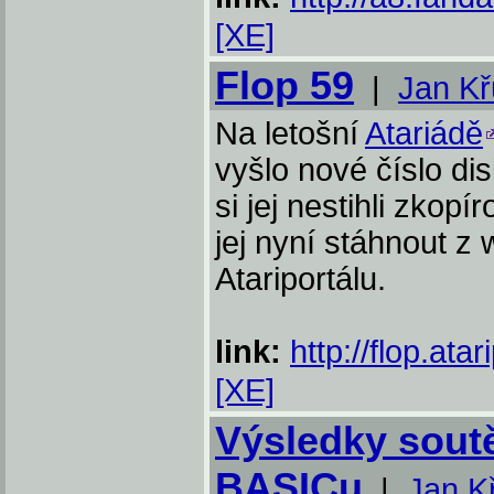
[XE]
Flop 59
|
Jan K
Na letošní
Atariádě
vyšlo nové číslo di
si jej nestihli zkop
jej nyní stáhnout z
Atariportálu.
link:
http://flop.atar
[XE]
Výsledky sout
BASICu
|
Jan K