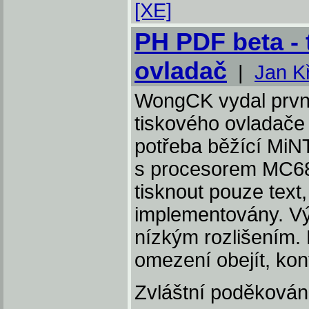
[XE]
PH PDF beta -
ovladač
|
Jan K
WongCK vydal první
tiskového ovladače
potřeba běžící MiNT
s procesorem MC68
tisknout pouze text
implementovány. Výs
nízkým rozlišením.
omezení obejít, kon
Zvláštní poděkování