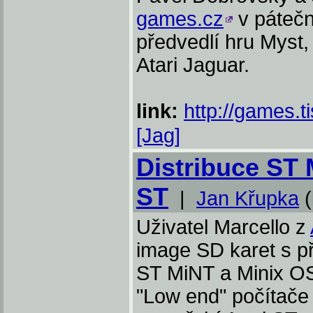
games.cz
v páteč
předvedlí hru Myst
Atari Jaguar.
link:
http://games.t
[Jag]
Distribuce ST 
ST
|
Jan Křupka
(
Uživatel Marcello z
image SD karet s p
ST MiNT a Minix OS 
"Low end" počítače 