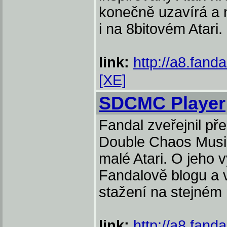
konečně uzavírá a 
i na 8bitovém Atari.
link:
http://a8.fand
[XE]
SDCMC Player
Fandal zveřejnil p
Double Chaos Musi
malé Atari. O jeho 
Fandalově blogu a v
stažení na stejném 
link:
http://a8.fand