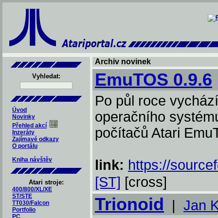
Archiv novinek
EmuTOS 0.9.6
Vyhledat:
Po půl roce vychází
Úvod
operačního systému
Novinky
Přehled akcí
počítačů Atari Emu
Inzeráty
Zajímavé odkazy
O portálu
Kniha návštěv
link:
https://source
[ST]
[cross]
Atari stroje:
400/800/XL/XE
ST/STE
Trionoid
|
Jan 
TT030/Falcon
Portfolio
PC