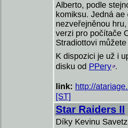
Alberto, podle stej
komiksu. Jedná ae o
nezveřejněnou hru,
verzi pro počítače C
Stradiottovi můžete
K dispozici je už i
disku od
PPery
.
link:
http://atariag
[ST]
Star Raiders II
Díky Kevinu Savetzo