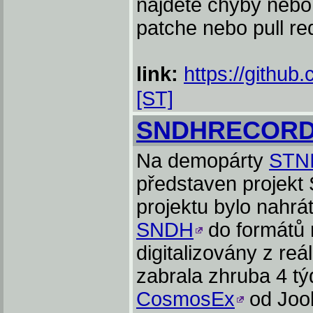
najdete chyby nebo 
patche nebo pull re
link:
https://github
[ST]
SNDHRECOR
Na demopárty
STN
představen proje
projektu bylo nahrá
SNDH
do formátů 
digitalizovány z re
zabrala zhruba 4 tý
CosmosEx
od Jook