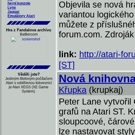
Objevila se nová hra
herní konzole
Lynx
Jaguar
variantou logického
Emulátory Atari
můžete z příslušnéh
Hra z Fandalova archívu
forum.com. Zdroják 
Battleroom
link:
http://atari-
[ST]
Věděli jste?
Nová knihovna 
Jediným 8bitovým počítačem
Atari s oddělenou klávesnicí
je Atari XEGS (XE Game
Křupka
(krupkaj)
System).
Peter Lane vytvořil
grafů na Atari ST. K
sloupcoové, čárové 
lze nastavovat styl