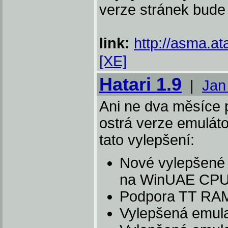
verze stránek bude 
link:
http://asma.ata
[XE]
Hatari 1.9
|
Jan
Ani ne dva měsíce 
ostrá verze emuláto
tato vylepšení:
Nové vylepšené 
na WinUAE CPU
Podpora TT RAM 
Vylepšená emul