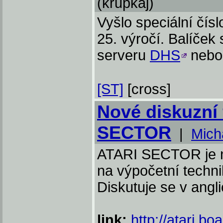
(krupkaj)
Vyšlo speciální čís
25. výročí. Balíček 
serveru
DHS
nebo 
[ST]
[cross]
Nové diskuzní
SECTOR
|
Mich
ATARI SECTOR je n
na výpočetní technik
Diskutuje se v angl
link:
http://atari.bo