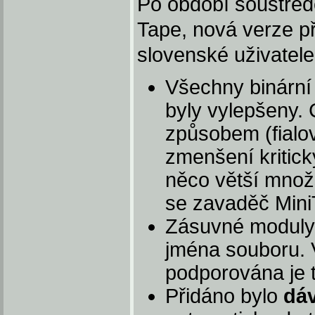
Po období soustřed
Tape, nová verze p
slovenské uživatele
Všechny binární
byly vylepšeny. 
způsobem (fialo
zmenšení kritick
něco větší množ
se zavaděč Mini
Zásuvné moduly 
jména souboru. V
podporována je
Přidáno bylo
dá