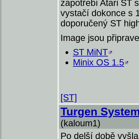
zapotřebí Atari S
vystačí dokonce s 
doporučený ST high
Image jsou připrave
ST MiNT
Minix OS 1.5
[ST]
Turgen System
(kaloum1)
Po delší době vyšla 