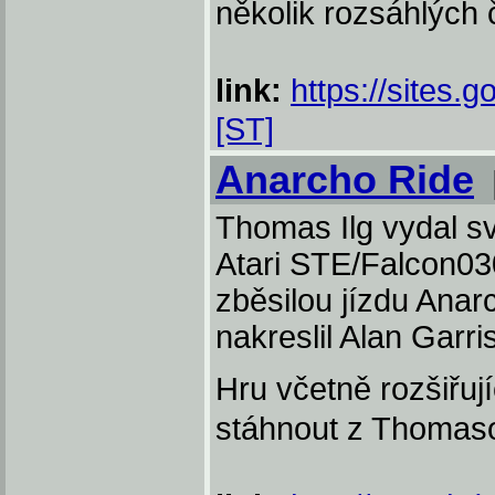
několik rozsáhlých 
link:
https://sites.
[ST]
Anarcho Ride
Thomas Ilg vydal sv
Atari STE/Falcon030
zběsilou jízdu Anar
nakreslil Alan Garr
Hru včetně rozšiřuj
stáhnout z Thomas