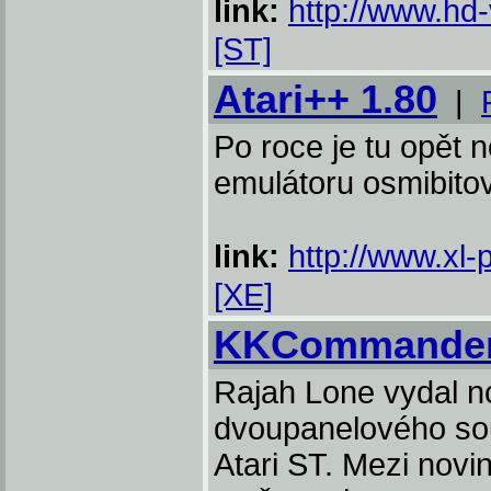
link:
http://www.hd
[ST]
Atari++ 1.80
|
Po roce je tu opět 
emulátoru osmibitov
link:
http://www.xl-
[XE]
KKCommande
Rajah Lone vydal n
dvoupanelového so
Atari ST. Mezi novi