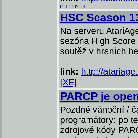
[XE]
[ST]
[VCS]
HSC Season 1
Na serveru AtariAg
sezóna High Score 
soutěž v hraních he
link:
http://atariag
[XE]
PARCP je open
Pozdně vánoční / č
programátory: po té
zdrojové kódy PAR