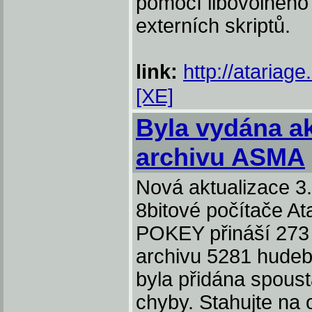
pomocí libovolného 
externích skriptů.
link:
http://atariag
[XE]
Byla vydána a
archivu ASMA
Nová aktualizace 3
8bitové počítače Ata
POKEY přináší 273 
archivu 5281 hudeb
byla přidána spoust
chyby. Stahujte na 