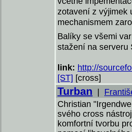
včetně impementace
zotavení z výjimek
mechanismem zarovn
Balíky se všemi va
stažení na serveru
link:
http://sourcef
[ST]
[cross]
Turban
|
Franti
Christian "Irgendwer
svého cross nástro
komfortní tvorbu p