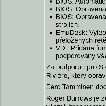
BIOS: Automatic
BIOS: Opravena
BIOS: Opravena 
strojích.
EmuDesk: Vylepš
přeložených řet
VDI: Přidána funk
podporovány vše
Za podporou pro St
Rivière, který oprav
Eero Tamminen doděl
Roger Burrows je z