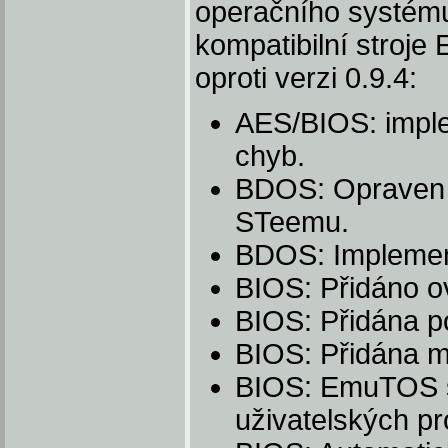
operačního systému 
kompatibilní stroje
oproti verzi 0.9.4:
AES/BIOS: imple
chyb.
BDOS: Opraven 
STeemu.
BDOS: Implemen
BIOS: Přidáno ov
BIOS: Přidána p
BIOS: Přidána m
BIOS: EmuTOS se
uživatelských p