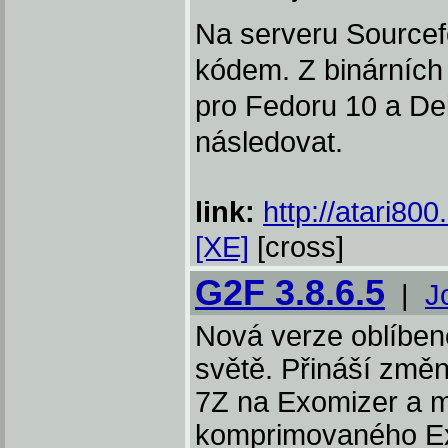
Na serveru Sourcefo
kódem. Z binárních v
pro Fedoru 10 a Deb
následovat.
link:
http://atari80
[XE]
[cross]
G2F 3.8.6.5
|
J
Nová verze oblíbené
světě. Přináší změ
7Z na Exomizer a m
komprimovaného E