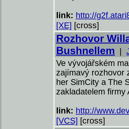
link:
http://g2f.atari
[XE]
[cross]
Rozhovor Will
Bushnellem
|
Ve vývojářském ma
zajímavý rozhovor z
her SimCity a The S
zakladatelem firmy
link:
http://www.dev
[VCS]
[cross]