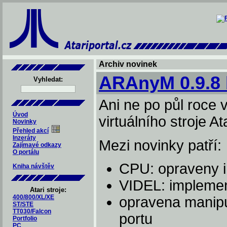
Archiv novinek
ARAnyM 0.9.8 
Vyhledat:
Ani ne po půl roce 
Úvod
virtuálního stroje 
Novinky
Přehled akcí
Inzeráty
Mezi novinky patří:
Zajímavé odkazy
O portálu
CPU: opraveny 
Kniha návštěv
VIDEL: implement
Atari stroje:
400/800/XL/XE
opravena manipu
ST/STE
TT030/Falcon
portu
Portfolio
PC