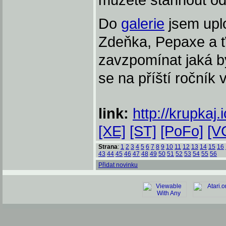
můžete stáhnout o
Do
galerie
jsem uplo
Zdeňka, Pepaxe a tW
zavzpomínat jaká by
se na příští ročník v
link:
http://krupkaj
[XE]
[ST]
[PoFo]
[V
Strana
:
1
2
3
4
5
6
7
8
9
10
11
12
13
14
15
16
43
44
45
46
47
48
49
50
51
52
53
54
55
56
Přidat novinku