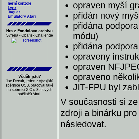
opraven myší gr
herní konzole
Lynx
Jaguar
přidán nový myší
Emulátory Atari
přidána podpora 
Hra z Fandalova archívu
módu)
Syrena - Obajtek Challenge
přidána podpora 
opraveny instr
opraven NFJPEG 
opraveno několi
Věděli jste?
Joe Decuir, jeden z vývojářů
JIT-FPU byl zab
sběrnice USB, pracoval také
na sběrnici SIO u 8bitových
počítačů Atari.
V současnosti si ze
zdroji a binárku pro
následovat.