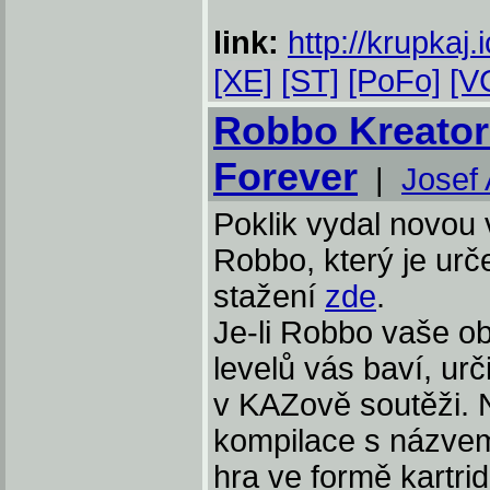
link:
http://krupkaj
[XE]
[ST]
[PoFo]
[V
Robbo Kreator
Forever
|
Josef 
Poklik vydal novou 
Robbo, který je ur
stažení
zde
.
Je-li Robbo vaše o
levelů vás baví, urč
v KAZově soutěži. 
kompilace s názve
hra ve formě kartri