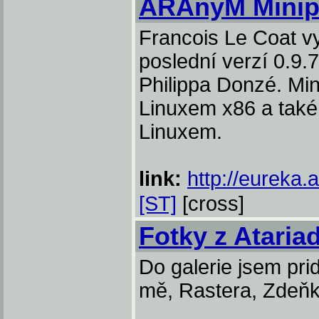
ARAnyM Minip
Francois Le Coat v
poslední verzí 0.
Philippa Donzé. Mi
Linuxem x86 a také
Linuxem.
link:
http://eureka.
[ST]
[cross]
Fotky z Ataria
Do galerie jsem prid
mě, Rastera, Zdeňk