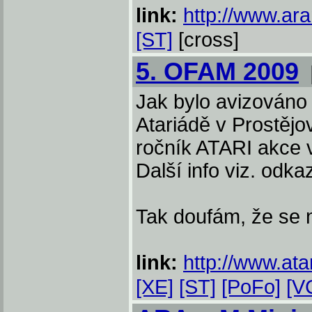
link:
http://www.ar
[ST]
[cross]
5. OFAM 2009
Jak bylo avizováno
Atariádě v Prostějo
ročník ATARI akce
Další info viz. odka
Tak doufám, že se n
link:
http://www.ata
[XE]
[ST]
[PoFo]
[V