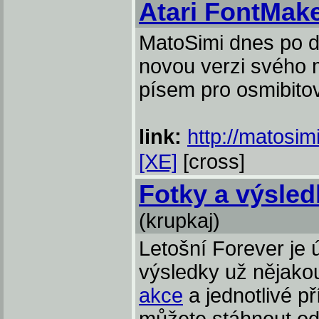
Atari FontMake
MatoSimi dnes po de
novou verzi svého 
písem pro osmibitov
link:
http://matosim
[XE]
[cross]
Fotky a výsled
(krupkaj)
Letošní Forever je 
výsledky už nějako
akce
a jednotlivé př