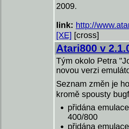
2009.
link:
http://www.ata
[XE]
[cross]
Atari800 v 2.1.
Tým okolo Petra "Jo
novou verzi emuláto
Seznam změn je ho
kromě spousty bugfi
přidána emulac
400/800
přidána emulac