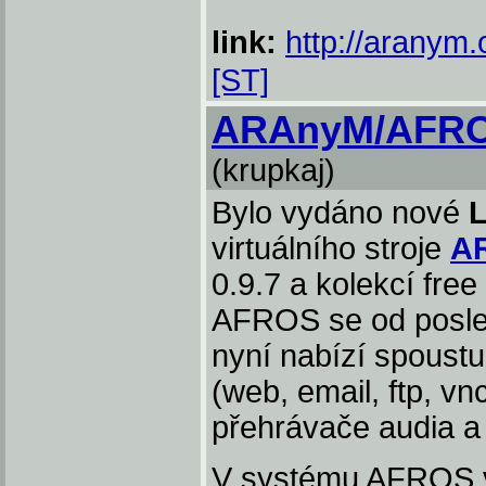
link:
http://aranym.
[ST]
ARAnyM/AFRO
(krupkaj)
Bylo vydáno nové
L
virtuálního stroje
A
0.9.7 a kolekcí fre
AFROS se od posled
nyní nabízí spoustu 
(web, email, ftp, v
přehrávače audia a v
V systému AFROS vž