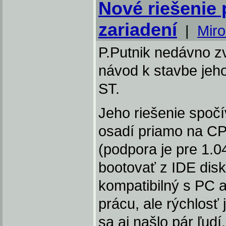
Nové riešenie 
zariadení
|
Mir
P.Putnik nedávno z
návod k stavbe jeho
ST.
Jeho riešenie spočí
osadí priamo na CP
(podpora je pre 1.04
bootovať z IDE disk
kompatibilný s PC aj
prácu, ale rýchlosť 
sa aj našlo pár ľudí