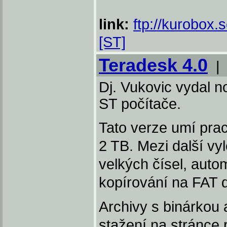
link:
ftp://kurobox.
[ST]
Teradesk 4.0
Dj. Vukovic vydal n
ST počítače.
Tato verze umí prac
2 TB. Mezi další vy
velkých čísel, auto
kopírování na FAT d
Archivy s binárkou 
stažení na stránce 