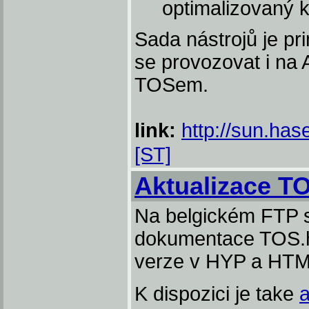
optimalizovaný 
Sada nástrojů je pr
se provozovat i na
TOSem.
link:
http://sun.ha
[ST]
Aktualizace T
Na belgickém FTP s
dokumentace TOS.hy
verze v HYP a HTM
K dispozici je take
a