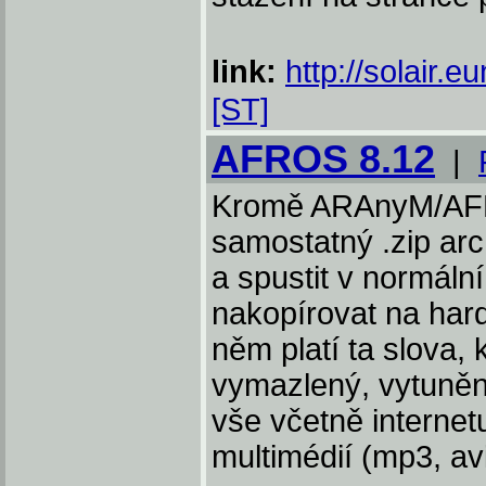
link:
http://solair.e
[ST]
AFROS 8.12
|
Kromě ARAnyM/AFR
samostatný .zip arc
a spustit v normál
nakopírovat na hard
něm platí ta slova,
vymazlený, vytuněný
vše včetně internet
multimédií (mp3, avi