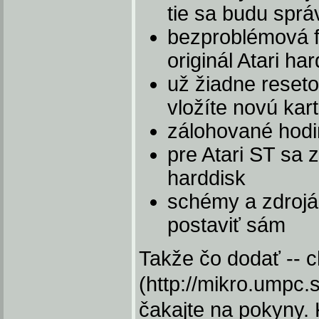
tie sa budu sprá
bezproblémová f
originál Atari ha
už žiadne reset
vložíte novú kar
zálohované hodi
pre Atari ST sa 
harddisk
schémy a zdrojá
postaviť sám
Takže čo dodať -- 
(http://mikro.umpc.
čakajte na pokyny. 