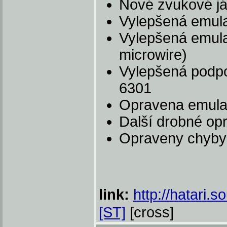
Nové zvukové já
Vylepšená emulac
Vylepšená emulac
microwire)
Vylepšená podpo
6301
Opravena emula
Další drobné o
Opraveny chyby
link:
http://hatari.s
[ST]
[cross]