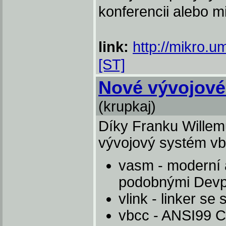
konferencii alebo m
link:
http://mikro.u
[ST]
Nové vývojové
(krupkaj)
Díky Franku Willemu
vývojový systém vb
vasm - moderní a
podobnými Dev
vlink - linker s
vbcc - ANSI99 C