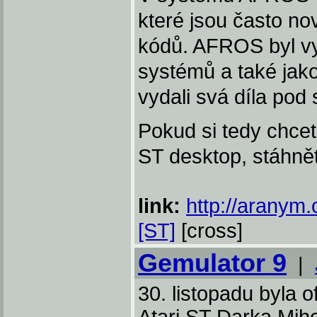
které jsou často no
kódů. AFROS byl vy
systémů a také jako
vydali svá díla pod
Pokud si tedy chcet
ST desktop, stáhně
link:
http://aranym.
[ST]
[cross]
Gemulator 9
|
30. listopadu byla 