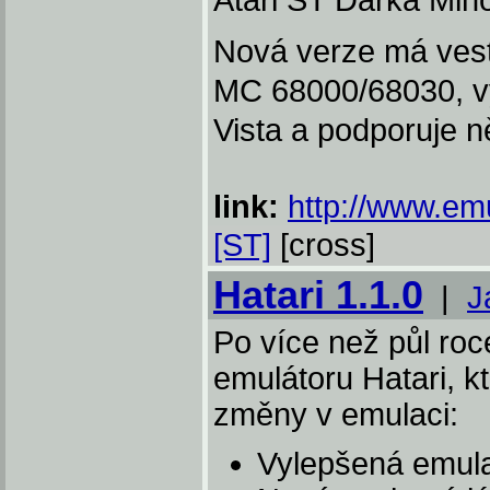
Atari ST Darka Mih
Nová verze má ves
MC 68000/68030, v
Vista a podporuje n
link:
http://www.em
[ST]
[cross]
Hatari 1.1.0
|
J
Po více než půl ro
emulátoru Hatari, k
změny v emulaci:
Vylepšená emul