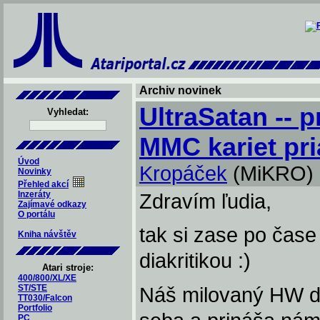
Archiv novinek
UltraSatan -- 
Vyhledat:
MMC kariet pri
Úvod
Kropáček
(MiKRO)
Novinky
Přehled akcí
Inzeráty
Zdravím ľudia,
Zajímavé odkazy
O portálu
tak si zase po čas
Kniha návštěv
diakritikou :)
Atari stroje:
400/800/XL/XE
ST/STE
Náš milovaný HW de
TT030/Falcon
Portfolio
PC