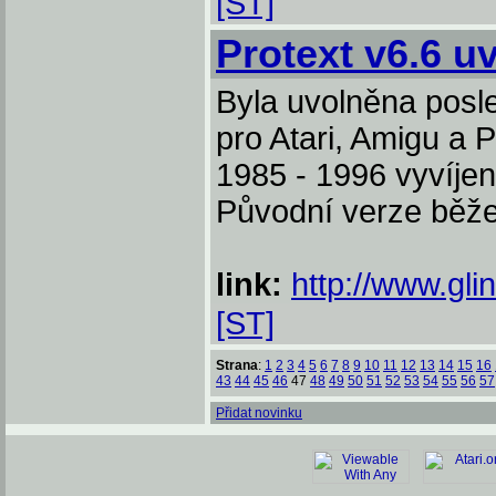
[ST]
Protext v6.6 u
Byla uvolněna posl
pro Atari, Amigu a 
1985 - 1996 vyvíjen
Původní verze běže
link:
http://www.gli
[ST]
Strana
:
1
2
3
4
5
6
7
8
9
10
11
12
13
14
15
16
43
44
45
46
47
48
49
50
51
52
53
54
55
56
57
Přidat novinku