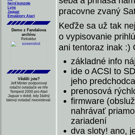
seba a prináša nám
herní konzole
Lynx
pracovne zvaný Sata
Jaguar
Emulátory Atari
Keďže sa už tak nej
Demo z Fandalova
o vypisovanie prih
archívu
Retraktur
ani tentoraz inak :)
základné info náj
ide o ACSI to 
jeho predchodc
Věděli jste?
Jeff Minter podporoval
rotační ovladače ve hře
prenosová rýchlo
Tempest 2000 pro Atari
Jaguar v době, kdy žádný
firmware (obsluž
takový ovladač neexistoval.
nahrávať priamo
zariadení
dva sloty! ano, 