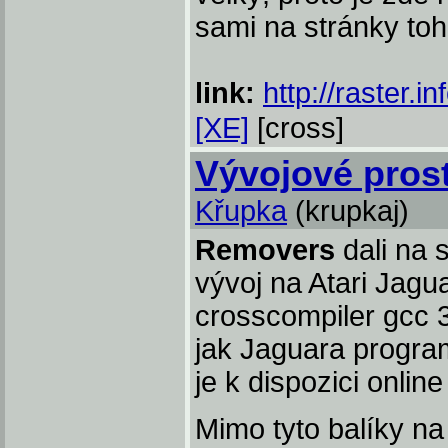
sami na stránky toh
link:
http://raster.i
[XE]
[cross]
Vývojové prost
Křupka
(krupkaj)
Removers
dali na 
vývoj na Atari Jagua
crosscompiler gcc 3
jak Jaguara progr
je k dispozici onli
Mimo tyto balíky na