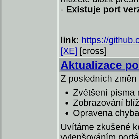
-
Existuje port ve
link:
https://githu
[XE]
[cross]
Aktualizace po
Z posledních změn s
Zvětšení písma n
Zobrazování blíž
Opravena chyba 
Uvítáme zkušené k
vylepšováním portá