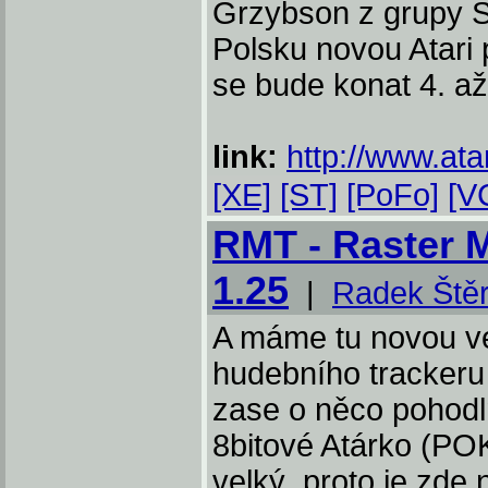
Grzybson z grupy S
Polsku novou Atari
se bude konat 4. a
link:
http://www.ata
[XE]
[ST]
[PoFo]
[V
RMT - Raster M
1.25
|
Radek Ště
A máme tu novou ve
hudebního tracker
zase o něco pohodl
8bitové Atárko (POK
velký, proto je zde