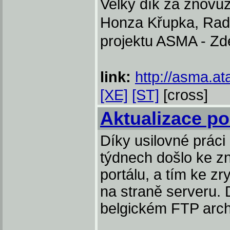
Velký dík za znovu
Honza Křupka, Rad
projektu ASMA - Z
link:
http://asma.ata
[XE]
[ST]
[cross]
Aktualizace po
Díky usilovné prác
týdnech došlo ke z
portálu, a tím ke z
na straně serveru. 
belgickém FTP arch