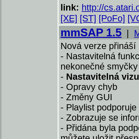
link:
http://cs.atari.
[XE]
[ST]
[PoFo]
[V
mmSAP 1.5
|
M
Nová verze přináší n
- Nastavitelná fun
nekonečné smyčky 
-
Nastavitelná viz
- Opravy chyb
- Změny GUI
- Playlist podporuj
- Zobrazuje se inf
- Přidána byla pod
můžete uložit přes