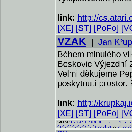
link:
http://cs.atari.
[XE]
[ST]
[PoFo]
[V
VZAK
|
Jan Křu
Během minulého ví
Boskovic Výjezdní Z
Velmi děkujeme Pep
poskytnutí prostor. 
link:
http://krupkaj
[XE]
[ST]
[PoFo]
[V
Strana
:
1
2
3
4
5
6
7
8
9
10
11
12
13
14
15
16
42
43
44
45
46
47
48
49
50
51
52
53
54
55
56