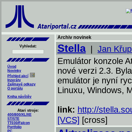
Archiv novinek
Stella
Vyhledat:
|
Jan Křu
Emulátor konzole Ata
Úvod
nové verzi 2.3. By
Novinky
Přehled akcí
emulátor je nyní ryc
Inzeráty
Zajímavé odkazy
Linuxu, Windows, 
O portálu
Kniha návštěv
link:
http://stella.s
Atari stroje:
400/800/XL/XE
[VCS]
[cross]
ST/STE
TT030/Falcon
Portfolio
PC