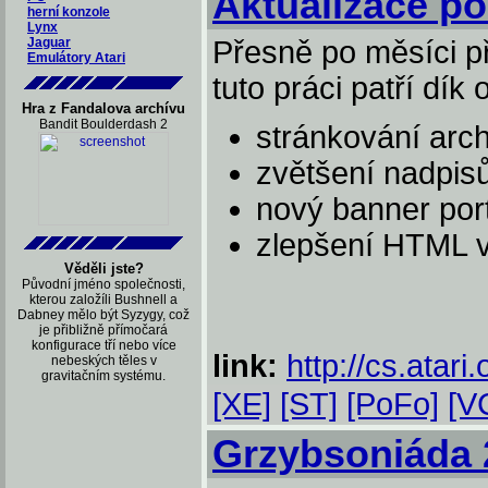
Aktualizace po
herní konzole
Lynx
Jaguar
Přesně po měsíci př
Emulátory Atari
tuto práci patří dík
Hra z Fandalova archívu
Bandit Boulderdash 2
stránkování arc
zvětšení nadpisů
nový banner por
zlepšení HTML va
Věděli jste?
Původní jméno společnosti,
kterou založíli Bushnell a
Dabney mělo být Syzygy, což
je přibližně přímočará
konfigurace tří nebo více
link:
http://cs.atari.
nebeských těles v
gravitačním systému.
[XE]
[ST]
[PoFo]
[V
Grzybsoniáda 