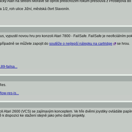
značky Atari na střední Moravě se oproti předchozím rokům přesouvá z Prostějova d
 1/2, roh ulice Jižní, městská čtvrt Slavonín.
vypustil novou hru pro konzoli Atari 7800 - FailSafe. FailSafe je neoficiálním p
 případně se můžete zapojit do
soutěže o nejlepší nálepku na cartridge
se hrou.
9-failsa...
Res.
ow-res-is...
li Atari 2600 (VCS) se zajímavým konceptem. Ve hře dvěmi joystiky ovládáte papír
k dispozici ke stažení stejně jako jeho další projekty.