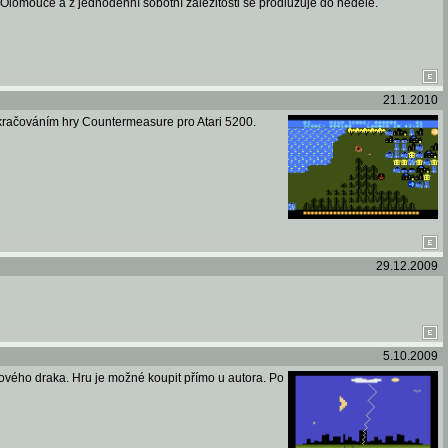
o Olomouce a z jednodenní sobotní záležitosti se prodlužuje do neděle.
21.1.2010
okračováním hry Countermeasure pro Atari 5200.
29.12.2009
5.10.2009
ového draka. Hru je možné koupit přímo u autora. Po