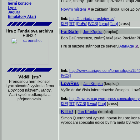
Pozor, změny - jarní setkání příznivců strojů 
herní konzole
Lynx
Novým místem
je základní škola, ulice Zolova
Jaguar
Emulátory Atari
link:
http://atariada.prostejov.cz/
[XE]
[ST]
[PoFo]
[VCS]
[Lynx]
[Jag]
[cross]
Hra z Fandalova archívu
FailSafe
|
Jan Křupka
(krupkaj)
HSNX 4
Bob DeCrescenzo, známý také jako PacManPlus, 
Hru si muzete stáhnout ze serveru
AtariAge
,
link:
http://www.atariage.com/forums/topic/15418
[VCS]
Věděli jste?
Přenosnou herní konzoli
LowRes
|
Jan Křupka
(krupkaj)
Lynx původně vyvinula firma
Vyšlo druhé číslo internetového časopisu Low
Epyx
pod názvem
Handy
.
Atari systém odkoupila a
link:
http://lowresmag.wordpress.com/category/l
přejmenovala.
[XE]
[ST]
[VCS]
[Lynx]
[Jag]
[cross]
KITE!
|
Jan Křupka
(krupkaj)
Simon Quernhorst vypustil novou hru pro konzo
vyprodání speciální edice by hra měla být volně 