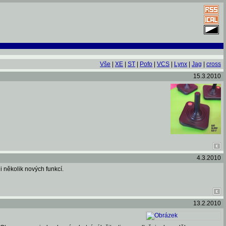
Vše
|
XE
|
ST
|
Pofo
|
VCS
|
Lynx
|
Jag
|
cross
15.3.2010
4.3.2010
 několik nových funkcí.
13.2.2010