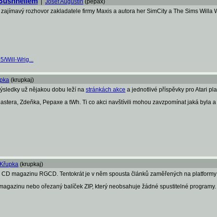
 Bushnellem
|
Josef Augustin
(pepax)
ajímavý rozhovor zakladatele firmy Maxis a autora her SimCity a The Sims Willa 
/Will-Wrig...
upka
(krupkaj)
 výsledky už nějakou dobu leží na
stránkách akce
a jednotlivé příspěvky pro Atari p
tera, Zdeňka, Pepaxe a tWh. Ti co akci navštívili mohou zavzpomínat jaká byla a ty
 Křupka
(krupkaj)
 CD magazinu RGCD. Tentokrát je v něm spousta článků zaměřených na platformy At
 magazinu nebo ořezaný balíček ZIP, který neobsahuje žádné spustitelné programy.