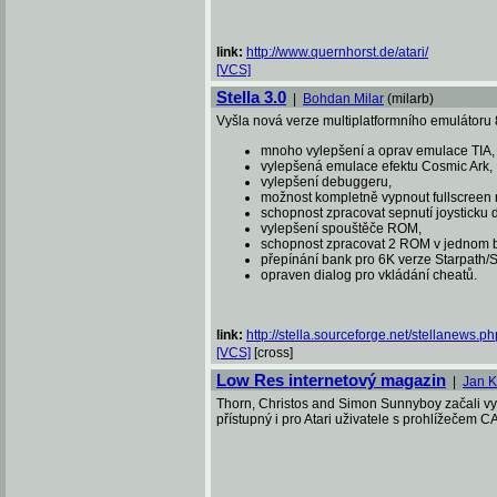
link:
http://www.quernhorst.de/atari/
[VCS]
Stella 3.0
|
Bohdan Milar
(milarb)
Vyšla nová verze multiplatformního emulátoru
mnoho vylepšení a oprav emulace TIA,
vylepšená emulace efektu Cosmic Ark,
vylepšení debuggeru,
možnost kompletně vypnout fullscreen 
schopnost zpracovat sepnutí joysticku
vylepšení spouštěče ROM,
schopnost zpracovat 2 ROM v jednom 
přepínání bank pro 6K verze Starpath
opraven dialog pro vkládání cheatů.
link:
http://stella.sourceforge.net/stellanews.ph
[VCS]
[cross]
Low Res internetový magazin
|
Jan K
Thorn, Christos and Simon Sunnyboy začali vyd
přístupný i pro Atari uživatele s prohlížečem 