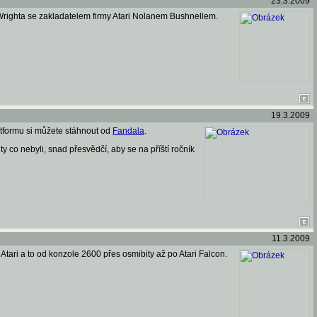
23.3.2009
Wrighta se zakladatelem firmy Atari Nolanem Bushnellem.
19.3.2009
latformu si můžete stáhnout od
Fandala
.
 co nebyli, snad přesvědčí, aby se na příští ročník
11.3.2009
ari a to od konzole 2600 přes osmibity až po Atari Falcon.