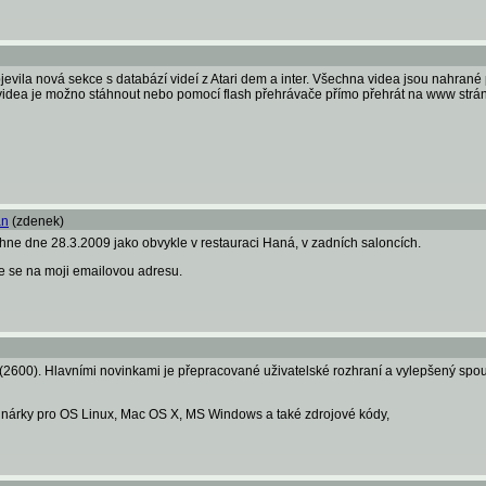
vila nová sekce s databází videí z Atari dem a inter. Všechna videa jsou nahrané př
dea je možno stáhnout nebo pomocí flash přehrávače přímo přehrát na www strá
an
(zdenek)
ěhne dne 28.3.2009 jako obvykle v restauraci Haná, v zadních saloncích.
te se na moji emailovou adresu.
(2600). Hlavními novinkami je přepracované uživatelské rozhraní a vylepšený sp
binárky pro OS Linux, Mac OS X, MS Windows a také zdrojové kódy,