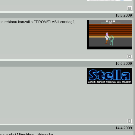
18.8.2009
áte reálnou konzoli s EPROM/FLASH cartridgí,
16.6.2009
14.4.2009
I akce v obci Münchberg, Německo.