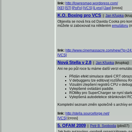
link:
http://lowresmag.wordpress.com/
[XE]
[ST]
[PoFo]
[VCS]
[Lynx]
[Jag]
[cross]
K.O. Boxing pro VCS
|
Jan Křupka
(kru
Objevila se nová hra od Davida Cooka pro kon
můžete si zaboxovat na některém
emulátoru
(n
link:
http://www.cinemassacre.com/new/?p=24
[VCS]
Nová Stella v 2.8
|
Jan Křupka
(krupkaj)
Ani ne po půl roce tu máme další verzi emulátor
Přidán efekt simulace staré CRT obraz
V debuggeru lze editovat rozšířenou R
Vizuální zlepšení registrů CPU v debug
Vylepšené ovládání paddle.
ROMky pro SuperCharger se nyní start
Vylepšená autodetekce stránkování R
Kompletní seznam změn společně s archívy emu
link:
http://stella.sourceforge.net/
[VCS]
[cross]
5. OFAM 2009
|
Petr B. Svoboda
(pbs07)
Jak bylo avizováno -osobně organizátorem- na 