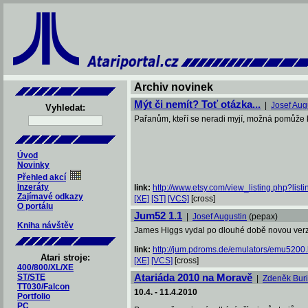
Archiv novinek
Mýt či nemít? Toť otázka...
|
Josef Aug
Vyhledat:
Pařanům, kteří se neradi myjí, možná pomůže k 
Úvod
Novinky
Přehled akcí
Inzeráty
link:
http://www.etsy.com/view_listing.php?listi
Zajímavé odkazy
[XE]
[ST]
[VCS]
[cross]
O portálu
Jum52 1.1
|
Josef Augustin
(pepax)
Kniha návštěv
James Higgs vydal po dlouhé době novou verzi 
link:
http://jum.pdroms.de/emulators/emu5200.
Atari stroje:
[XE]
[VCS]
[cross]
400/800/XL/XE
Atariáda 2010 na Moravě
ST/STE
|
Zdeněk Bur
TT030/Falcon
10.4. - 11.4.2010
Portfolio
PC