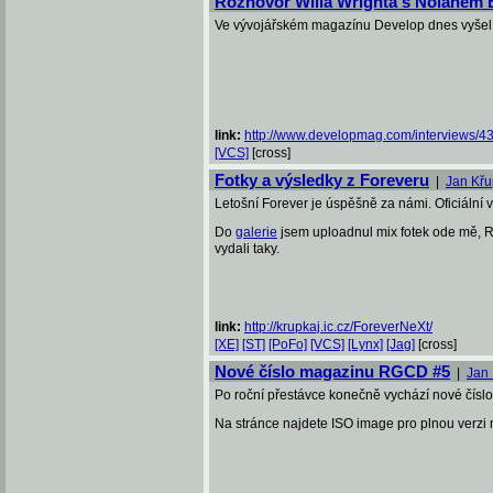
Rozhovor Willa Wrighta s Nolanem
Ve vývojářském magazínu Develop dnes vyšel z
link:
http://www.developmag.com/interviews/435
[VCS]
[cross]
Fotky a výsledky z Foreveru
|
Jan Kř
Letošní Forever je úspěšně za námi. Oficiální
Do
galerie
jsem uploadnul mix fotek ode mě, Ras
vydali taky.
link:
http://krupkaj.ic.cz/ForeverNeXt/
[XE]
[ST]
[PoFo]
[VCS]
[Lynx]
[Jag]
[cross]
Nové číslo magazinu RGCD #5
|
Jan
Po roční přestávce konečně vychází nové číslo
Na stránce najdete ISO image pro plnou verzi