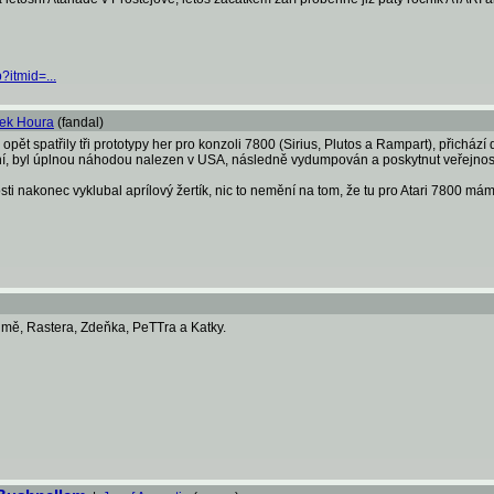
?itmid=...
šek Houra
(fandal)
 opět spatřily tři prototypy her pro konzoli 7800 (Sirius, Plutos a Rampart), přicház
ní, byl úplnou náhodou nalezen v USA, následně vydumpován a poskytnut veřejnost
osti nakonec vyklubal aprílový žertík, nic to nemění na tom, že tu pro Atari 7800 m
e mě, Rastera, Zdeňka, PeTTra a Katky.