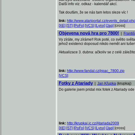
Další info viz. odkaz - kalendář akcí.
Tak doufám, že se nás tam letos sleze víc !
link:
http://www.atariportal.cz/events_detail.php
[XE]
[ST]
[PoFo]
[VCS]
[Lynx]
[Jag]
[cross]
Objevena nová hra pro 7800!
|
Franti
Vy zíráte, my zíráme!! Rok poté, co světlo světa
jehož existenci doposud nikdo neměl ani tuše
Aktualizace 3. dubna: ačkoliv se z celé záležit
link:
http://www.fandal.cz/jrpac_7800.zip
[VCS]
Fotky z Atariady
|
Jan Křupka
(krupkaj)
Do galerie jsem pridal mix fotek z Atariady od
link:
http://krupkaj.ic.cz/Atariada2009
[XE]
[ST]
[PoFo]
[VCS]
[Lynx]
[Jag]
[cross]