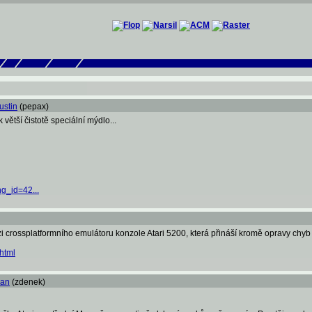
ustin
(pepax)
větší čistotě speciální mýdlo...
ng_id=42...
crossplatformního emulátoru konzole Atari 5200, která přináší kromě opravy chyb i
html
ian
(zdenek)