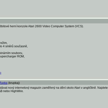
 8bitové herní konzole Atari 2600 Video Computer System (VCS).
režim,
 do 4 směrů současně,
binárním souboru,
/Supercharger ROM,
p
řupka
(krupkaj)
ávat nový internetový magazin zaměřený na dění okolo Atari v angličtině. Najdete 
CAB nebo HighWire.