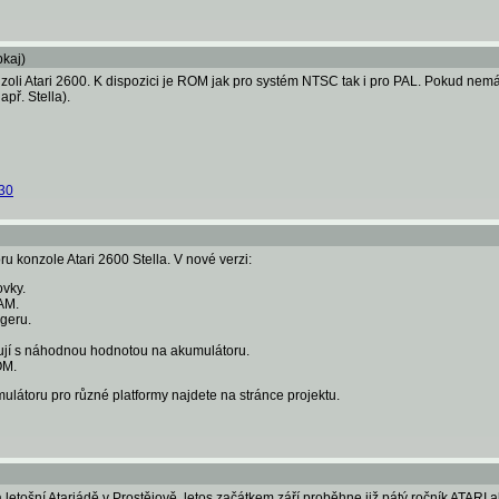
pkaj)
zoli Atari 2600. K dispozici je ROM jak pro systém NTSC tak i pro PAL. Pokud nem
apř. Stella).
30
u konzole Atari 2600 Stella. V nové verzi:
ovky.
AM.
geru.
ují s náhodnou hodnotou na akumulátoru.
OM.
látoru pro různé platformy najdete na stránce projektu.
letošní Atariádě v Prostějově, letos začátkem září proběhne již pátý ročník ATAR