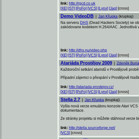
link:
http://rgcd.co.uk
[XE]
[ST]
[PoFo]
[VCS]
[Lynx]
[Jag]
[cross]
Demo VideoDB
|
Jan Křupka
(krupkaj)
Na serveru
DHS
(Dead Hackers Society) se obje
zakódovane kodekem H.264/AAC. Jednotlivá vi
link:
http://dhs.nu/video.php
[XE]
[ST]
[PoFo]
[VCS]
[Lynx]
[Jag]
[cross]
Atariáda Prostějov 2009
|
Zdeněk Buri
Každoroční setkání ataristů v Prostějově prob
Případní zájemci o přespání v Prostějově hlaš
link:
http://atariada.prostejov.cz/
[XE]
[ST]
[PoFo]
[VCS]
[Lynx]
[Jag]
[cross]
Stella 2.7
|
Jan Křupka
(krupkaj)
Vyšla nová verze emuátoru konzole Atari VCS 
dokumentace.
Ze stránky projektu si můžete stáhnout verze 
link:
http://stella.sourceforge.net/
[VCS]
[cross]