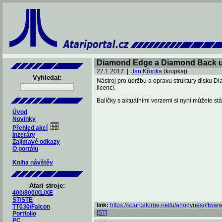
Diamond Edge a Diamond Back 
27.1.2017 |
Jan Křupka
(krupkaj)
Vyhledat:
Nástroj pro údržbu a opravu struktury disku
licencí.
Balíčky s aktuálními verzemi si nyní můžete s
Úvod
Novinky
Přehled akcí
Inzeráty
Zajímavé odkazy
O portálu
Kniha návštěv
Atari stroje:
400/800/XL/XE
ST/STE
link:
https://sourceforge.net/u/anodynesoftware/
TT030/Falcon
[ST]
Portfolio
PC