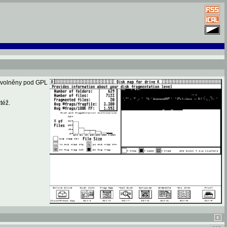
 uvolněny pod GPL
též.