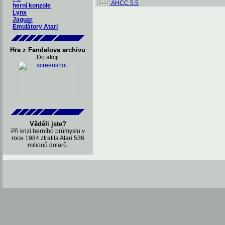
AHCC 5.5
herní konzole
Lynx
Jaguar
Emulátory Atari
Hra z Fandalova archívu
Do akcji
Věděli jste?
Při krizi herního průmyslu v
roce 1984 ztratila Atari 536
milionů dolarů.