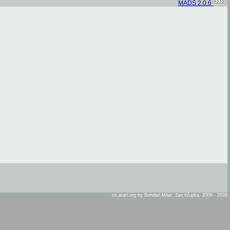
MADS 2.0.6
cs.atari.org by Bohdan Milar, Jan Křupka, 2006 - 2026