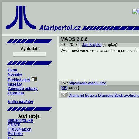
MADS 2.0.6
29.1.2017 |
Jan Křupka
(krupkaj)
Vyhledat:
Vyšla nová verze cross assembleru pro osmibit
Úvod
Novinky
Přehled akcí
link:
http://mads.atari8.info/
Inzeráty
[XE]
[cross]
Zajímavé odkazy
O portálu
Diamond Edge a Diamond Back uvolněn
Kniha návštěv
Atari stroje:
400/800/XL/XE
ST/STE
TT030/Falcon
Portfolio
PC