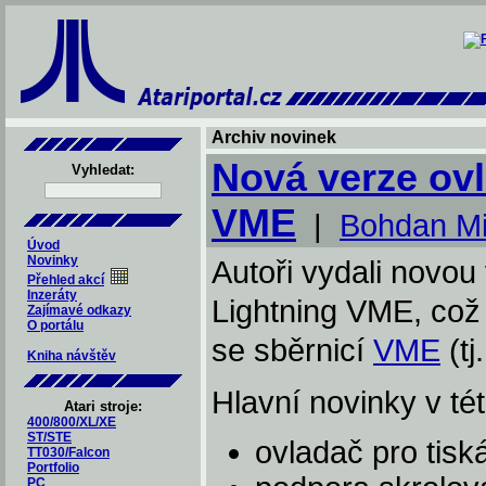
Archiv novinek
Nová verze ov
Vyhledat:
VME
|
Bohdan Mi
Úvod
Novinky
Autoři vydali novou 
Přehled akcí
Inzeráty
Lightning VME, což 
Zajímavé odkazy
O portálu
se sběrnicí
VME
(t
Kniha návštěv
Hlavní novinky v tét
Atari stroje:
400/800/XL/XE
ST/STE
ovladač pro tisk
TT030/Falcon
Portfolio
PC