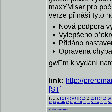
maxYMiser pro počí
verze přináší tyto n
Nová podpora vy
Vylepšeno překr
Přidáno nastaven
Opravena chyba 
gwEm k vydání nat
link:
http://prerom
[ST]
Strana
:
1
2
3
4
5
6
7
8
9
10
11
12
13
14
15
16
43
44
45
46
47
48
49
50
51
52
53
54
55
56
57
Přidat novinku