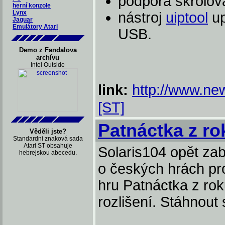
podpora skrolov
herní konzole
Lynx
nástroj
uiptool
up
Jaguar
Emulátory Atari
USB.
Demo z Fandalova
archívu
Intel Outside
link:
http://www.new
[ST]
Patnáctka z ro
Věděli jste?
Standardni znaková sada
Atari ST obsahuje
Solaris104 opět zab
hebrejskou abecedu.
o českých hrách pro
hru Patnáctka z ro
rozlišení. Stáhnout 