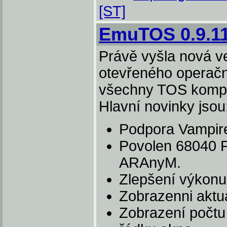
[ST]
EmuTOS 0.9.1
Právě vyšla nová ve
otevřeného operač
všechny TOS kompati
Hlavní novinky jsou
Podpora Vampire
Povolen 68040 
ARAnyM.
Zlepšení výkonu
Zobrazenni aktu
Zobrazení počtu 