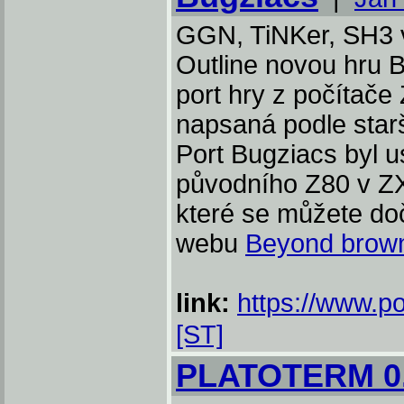
GGN, TiNKer, SH3 v
Outline novou hru B
port hry z počítače
napsaná podle star
Port Bugziacs byl 
původního Z80 v ZX
které se můžete do
webu
Beyond brow
link:
https://www.p
[ST]
PLATOTERM 0.