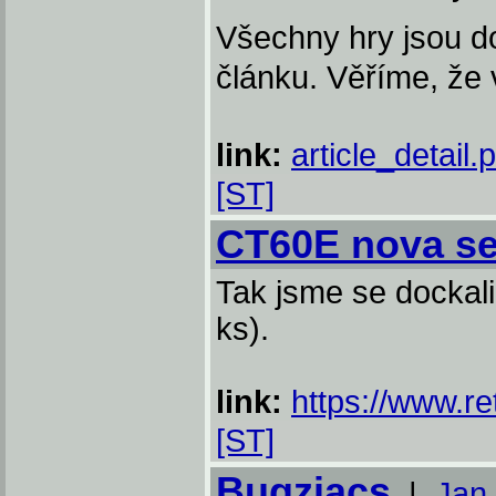
Všechny hry jsou d
článku. Věříme, že 
link:
article_detail
[ST]
CT60E nova se
Tak jsme se dockali
ks).
link:
https://www.re
[ST]
Bugziacs
|
Jan