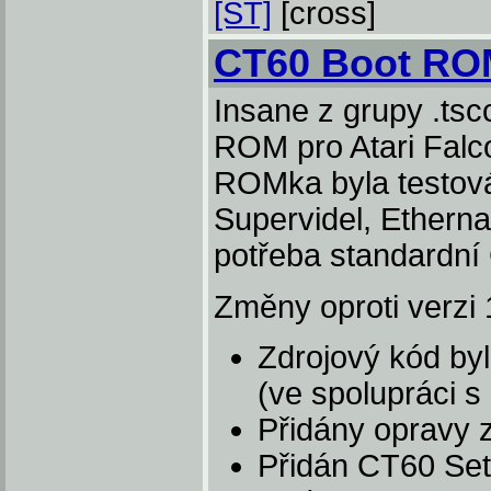
[ST]
[cross]
CT60 Boot RO
Insane z grupy .tsc
ROM pro Atari Falc
ROMka byla testová
Supervidel, Etherna
potřeba standardní
Změny oproti verzi 
Zdrojový kód by
(ve spolupráci s
Přidány opravy z
Přidán CT60 Set