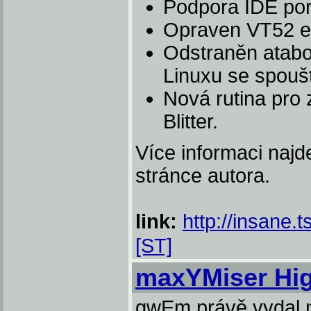
Podpora IDE por
Opraven VT52 e
Odstraněn ataboo
Linuxu se spou
Nová rutina pro 
Blitter.
Více informaci najde
stránce autora.
link:
http://insane.t
[ST]
maxYMiser Hi
gwEm právě vydal n