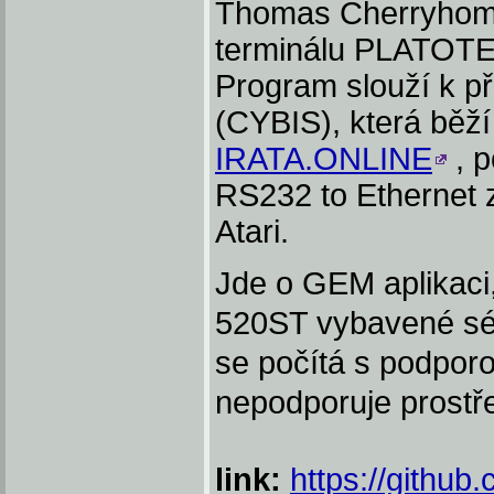
Thomas Cherryhomes
terminálu PLATOTER
Program slouží k př
(CYBIS), která běž
IRATA.ONLINE
, 
RS232 to Ethernet 
Atari.
Jde o GEM aplikaci,
520ST vybavené s
se počítá s podpor
nepodporuje prostř
link:
https://github