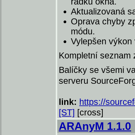
řádku okna.
Aktualizovaná s
Oprava chyby z
módu.
Vylepšen výkon 
Kompletní seznam z
Balíčky se všemi va
serveru SourceFor
link:
https://source
[ST]
[cross]
ARAnyM 1.1.0