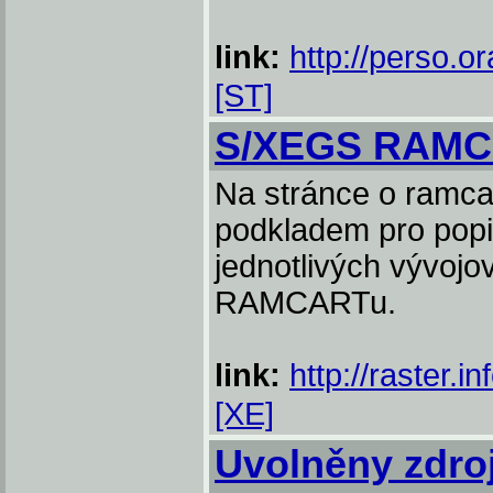
link:
http://perso.o
[ST]
S/XEGS RAM
Na stránce o ramcar
podkladem pro popi
jednotlivých vývoj
RAMCARTu.
link:
http://raster.i
[XE]
Uvolněny zdro