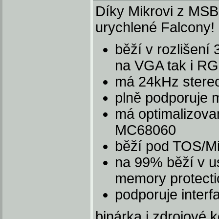
Díky Mikrovi z MS
urychlené Falcony!
běží v rozlišení
na VGA tak i R
má 24kHz stere
plně podporuje 
má optimalizova
MC68060
běží pod TOS/M
na 99% běží v u
memory protecti
podporuje interfa
binárka i zdrojové 