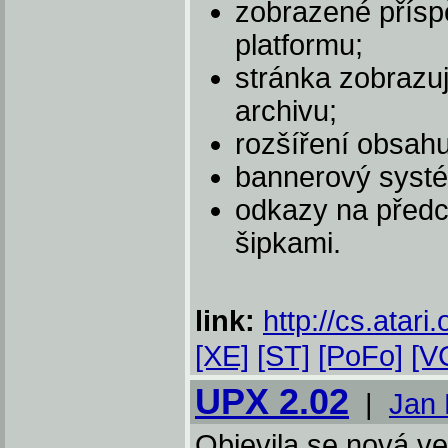
zobrazené přísp
platformu;
stránka zobrazuj
archivu;
rozšíření obsahu
bannerový syst
odkazy na předc
šipkami.
link:
http://cs.atari.
[XE]
[ST]
[PoFo]
[V
UPX 2.02
|
Jan 
Objevila se nová v