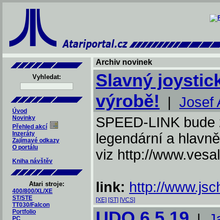
Archiv novinek
Slavný joystic
Vyhledat:
výrobě!
|
Josef 
Úvod
Novinky
SPEED-LINK bude zn
Přehled akcí
Inzeráty
legendární a hlavně 
Zajímavé odkazy
O portálu
viz http://www.vesal
Kniha návštěv
link:
http://www.js
Atari stroje:
400/800/XL/XE
ST/STE
[XE]
[ST]
[VCS]
TT030/Falcon
UDO 6.5.19
Portfolio
|
J
PC