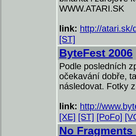
WWW.ATARI.SK
link:
http://atari.s
[ST]
ByteFest 2006
Podle posledních z
očekavání dobře, ta
následovat. Fotky z
link:
http://www.byt
[XE]
[ST]
[PoFo]
[V
No Fragments 