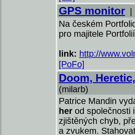
GPS monitor
Na českém Portfolio
pro majitele Portfol
link:
http://www.vol
[PoFo]
Doom, Heretic
(milarb)
Patrice Mandin vyd
her
od společnosti 
zjištěných chyb, př
a zvukem. Stahovat