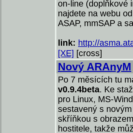
on-line (doplňkové
najdete na webu od
ASAP, mmSAP a s
link:
http://asma.ata
[XE]
[cross]
Nový ARAnyM
Po 7 měsících tu m
v0.9.4beta
. Ke staž
pro Linux, MS-Win
sestavený s novým
skříňkou s obrazem
hostitele, takže m