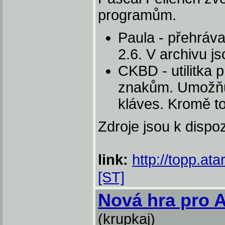
programům.
Paula - přehráv
2.6. V archivu js
CKBD - utilitka
znakům. Umožňuj
kláves. Kromě to
Zdroje jsou k dispo
link:
http://topp.ata
[ST]
Nová hra pro A
(krupkaj)