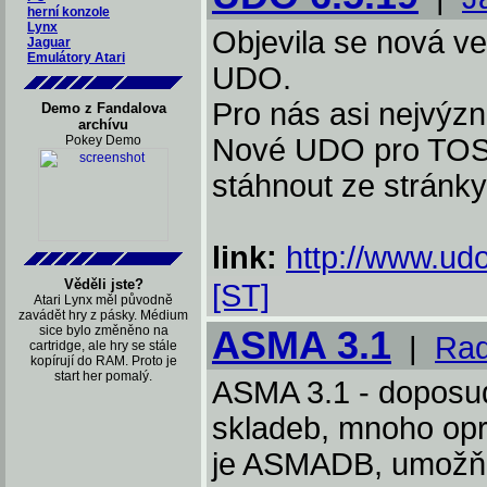
herní konzole
Lynx
Objevila se nová v
Jaguar
Emulátory Atari
UDO.
Pro nás asi nejvýz
Demo z Fandalova
archívu
Pokey Demo
Nové UDO pro TOS
stáhnout ze stránky
link:
http://www.ud
Věděli jste?
[ST]
Atari Lynx měl původně
zavádět hry z pásky. Médium
sice bylo změněno na
ASMA 3.1
|
Rad
cartridge, ale hry se stále
kopírují do RAM. Proto je
start her pomalý.
ASMA 3.1 - doposud
skladeb, mnoho opr
je ASMADB, umožňu