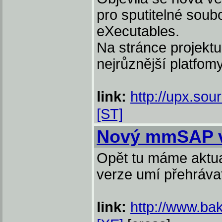
pro sputitelné soub
eXecutables.
Na stránce projektu
nejrůznější platfomy
link:
http://upx.sou
[ST]
Nový mmSAP v
Opět tu máme aktua
verze umí přehráva
link:
http://www.ba