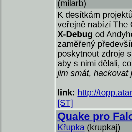
(milarb)
K desítkám projektů
veřejně nabízí The O
X-Debug
od Andyho
zaměřený především
poskytnout zdroje s
aby s nimi dělali, c
jim smát, hackovat 
link:
http://topp.at
[ST]
Quake pro Falc
Křupka
(krupkaj)