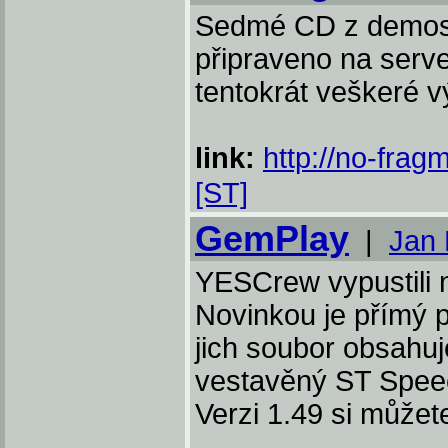
Sedmé CD z demosc
připraveno na serv
tentokrát veškeré v
link:
http://no-fragm
[ST]
GemPlay
|
Jan 
YESCrew vypustili 
Novinkou je přímý p
jich soubor obsahu
vestavěný ST Speec
Verzi 1.49 si můžet