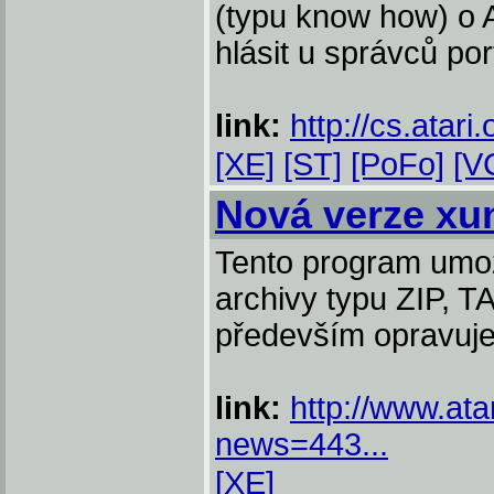
(typu know how) o A
hlásit u správců por
link:
http://cs.atari.
[XE]
[ST]
[PoFo]
[V
Nová verze xu
Tento program umož
archivy typu ZIP, 
především opravuje
link:
http://www.ata
news=443...
[XE]