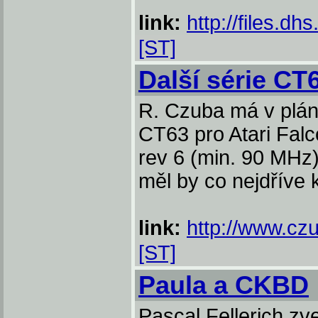
link:
http://files.dh
[ST]
Další série CT
R. Czuba má v plánu
CT63 pro Atari Fal
rev 6 (min. 90 MHz
měl by co nejdříve 
link:
http://www.cz
[ST]
Paula a CKBD
Pascal Fellerich zv