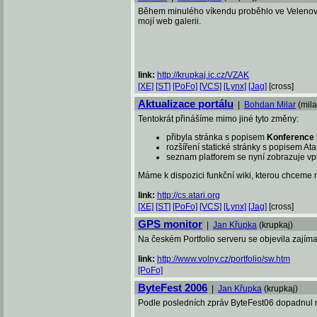
Během minulého víkendu proběhlo ve Velenově 
mojí web galerii.
link:
http://krupkaj.ic.cz/VZAK
[XE]
[ST]
[PoFo]
[VCS]
[Lynx]
[Jag]
[cross]
Aktualizace portálu
|
Bohdan Milar
(mila
Tentokrát přinášíme mimo jiné tyto změny:
přibyla stránka s popisem
Konference 
rozšíření statické stránky s popisem Ata
seznam platforem se nyní zobrazuje vp
Máme k dispozici funkční wiki, kterou chceme n
link:
http://cs.atari.org
[XE]
[ST]
[PoFo]
[VCS]
[Lynx]
[Jag]
[cross]
GPS monitor
|
Jan Křupka
(krupkaj)
Na českém Portfolio serveru se objevila zajímav
link:
http://www.volny.cz/portfolio/sw.htm
[PoFo]
ByteFest 2006
|
Jan Křupka
(krupkaj)
Podle posledních zpráv ByteFest06 dopadnul na