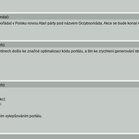
ndal)
spořádat v Polsku novou Atari párty pod názvem Grzybsoniáda. Akce se bude konat 
rb)
ýdnech došlo ke značné optimalizaci kódu portálu, a tím ke zrychlení generování st
rb)
kcí;
;
ím vylepšováním portálu.