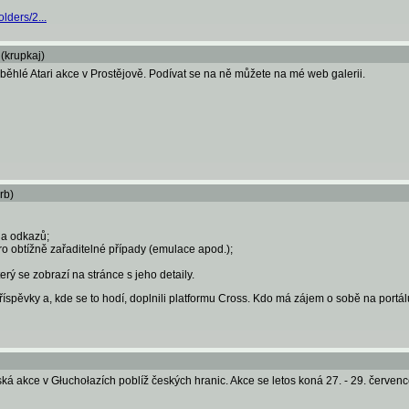
lders/2...
(krupkaj)
roběhlé Atari akce v Prostějově. Podívat se na ně můžete na mé web galerii.
rb)
 a odkazů;
o obtížně zařaditelné případy (emulace apod.);
terý se zobrazí na stránce s jeho detaily.
říspěvky a, kde se to hodí, doplnili platformu Cross. Kdo má zájem o sobě na portálu
ká akce v Głuchołazích poblíž českých hranic. Akce se letos koná 27. - 29. červenc