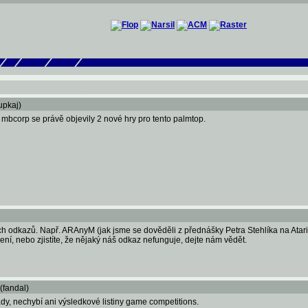
upkaj)
mbcorp se právě objevily 2 nové hry pro tento palmtop.
ých odkazů. Např. ARAnyM (jak jsme se dověděli z přednášky Petra Stehlíka na A
ení, nebo zjistíte, že nějaký náš odkaz nefunguje, dejte nám vědět.
(fandal)
ády, nechybí ani výsledkové listiny game competitions.