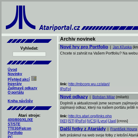
Archiv novinek
Nové hry pro Portfolio
|
Jan Křupka
(kr
Vyhledat:
Chcete si zahrát na Vašem Portfoliu? Na webu 
Úvod
Novinky
Přehled akcí
Inzeráty
link:
http://mbcorp.wu.cz/atari/
Zajímavé odkazy
[PoFo]
O portálu
Nové odkazy
|
Bohdan Milar
(milarb)
Kniha návštěv
Doplnili a aktualizovali jsme seznam zajímav
zajímavý odkaz, který na našem portálu ještě n
Atari stroje:
link:
http://cs.atari.org/links.php
400/800/XL/XE
[XE]
[ST]
[PoFo]
[VCS]
[Lynx]
[Jag]
[cross]
ST/STE
Další fotky z Atariády
TT030/Falcon
|
František Houra
Portfolio
twh prásknul na web svoje fotky z letošní Atari
PC