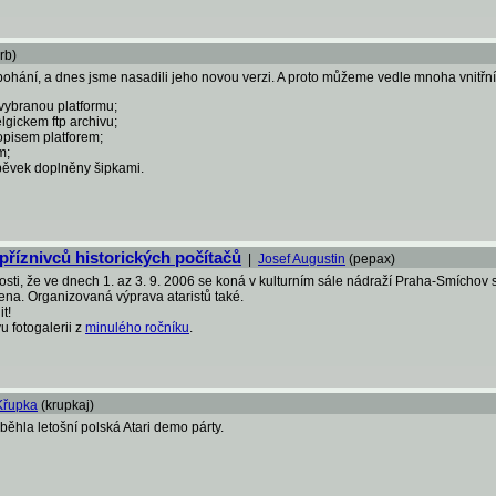
rb)
ohání, a dnes jsme nasadili jeho novou verzi. A proto můžeme vedle mnoha vnitřních
vybranou platformu;
lgickem ftp archivu;
popisem platforem;
m;
spěvek doplněny šipkami.
 příznivců historických počítačů
|
Josef Augustin
(pepax)
sti, že ve dnech 1. az 3. 9. 2006 se koná v kulturním sále nádraží Praha-Smíchov se
zena. Organizovaná výprava ataristů také.
t!
u fotogalerii z
minulého ročníku
.
Křupka
(krupkaj)
ěhla letošní polská Atari demo párty.