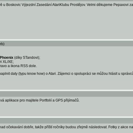
u Boskovic Výjezdní Zasedání AtariKlubu Prostějov. Velmi děkujeme Pepaxovi za or
rb)
Phoenix
(díky STandovi);
ri XL/XE;
ravo a ikona RSS dole.
aplnit daty (typu know how) o Atari. Zájemci o spolupráci se můžou hlásit u správců
á aplikace pro majitele Portfolií a GPS přijímačů.
d očekavání dobře, takže příští ročníky budou zřejmě následovat. Fotky z akce na