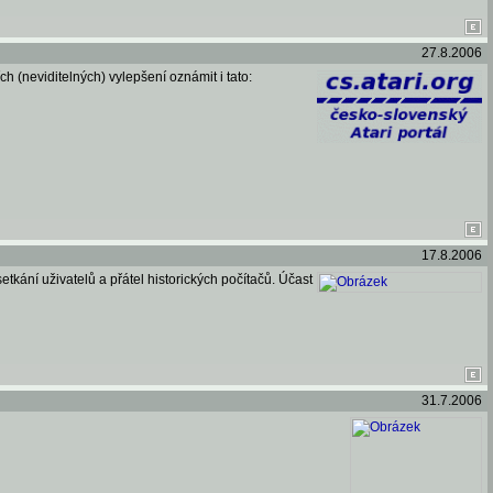
27.8.2006
 (neviditelných) vylepšení oznámit i tato:
17.8.2006
tkání uživatelů a přátel historických počítačů. Účast
31.7.2006