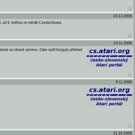
23.12.2006
4. až 6. května ve městě Czestochowa.
23.11.2006
ránek na straně serveru. Dále opět funguje přehled
9.11.2006
31.10.2006