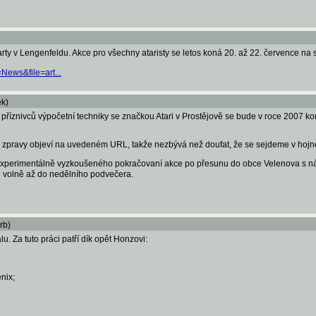
rty v Lengenfeldu. Akce pro všechny ataristy se letos koná 20. až 22. července na s
ews&file=art...
k)
a příznivců výpočetní techniky se značkou Atari v Prostějově se bude v roce 2007 ko
této zpravy objeví na uvedeném URL, takže nezbývá než doufat, že se sejdeme v hoj
 experimentálně vyzkoušeného pokračovaní akce po přesunu do obce Velenova s ná
e volně až do nedělního podvečera.
rb)
u. Za tuto práci patří dík opět Honzovi:
nix;