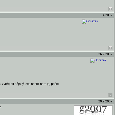
1.4.2007
26.2.2007
 zveřejnit nějaký text, nechť nám jej pošle.
20.2.2007
e.