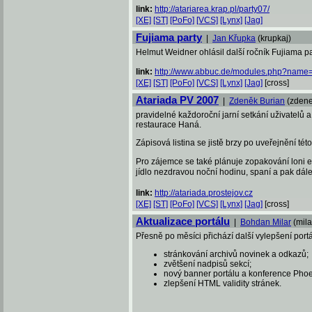
link:
http://atariarea.krap.pl/party07/
[XE]
[ST]
[PoFo]
[VCS]
[Lynx]
[Jag]
Fujiama party
|
Jan Křupka
(krupkaj)
Helmut Weidner ohlásil další ročník Fujiama pa
link:
http://www.abbuc.de/modules.php?name=N
[XE]
[ST]
[PoFo]
[VCS]
[Lynx]
[Jag]
[cross]
Atariada PV 2007
|
Zdeněk Burian
(zdene
pravidelné každoroční jarní setkání uživatelů 
restaurace Haná.
Zápisová listina se jistě brzy po uveřejnění 
Pro zájemce se také plánuje zopakování loni
jídlo nezdravou noční hodinu, spaní a pak dál
link:
http://atariada.prostejov.cz
[XE]
[ST]
[PoFo]
[VCS]
[Lynx]
[Jag]
[cross]
Aktualizace portálu
|
Bohdan Milar
(mila
Přesně po měsíci přichází další vylepšení portál
stránkování archivů novinek a odkazů;
zvětšení nadpisů sekcí;
nový banner portálu a konference Phoe
zlepšení HTML validity stránek.