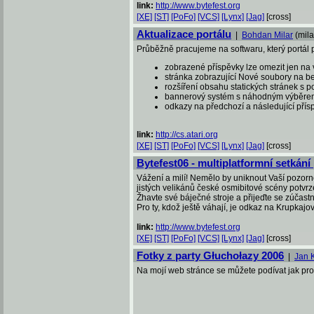
link:
http://www.bytefest.org
[XE]
[ST]
[PoFo]
[VCS]
[Lynx]
[Jag]
[cross]
Aktualizace portálu
|
Bohdan Milar
(mila
Průběžně pracujeme na softwaru, který portál p
zobrazené příspěvky lze omezit jen na 
stránka zobrazující Nové soubory na be
rozšíření obsahu statických stránek s 
bannerový systém s náhodným výběre
odkazy na předchozí a následující pří
link:
http://cs.atari.org
[XE]
[ST]
[PoFo]
[VCS]
[Lynx]
[Jag]
[cross]
Bytefest06 - multiplatformní setkání
Vážení a milí! Nemělo by uniknout Vaší pozorno
jistých velikánů české osmibitové scény potvr
Žhavte své báječné stroje a přijeďte se zúčastni
Pro ty, kdož ještě váhají, je odkaz na Krupkajov
link:
http://www.bytefest.org
[XE]
[ST]
[PoFo]
[VCS]
[Lynx]
[Jag]
[cross]
Fotky z party Głuchołazy 2006
|
Jan 
Na mojí web stránce se můžete podívat jak prob