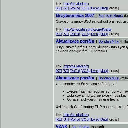
link:
http://cs.atari.org
[XE]
[ST]
[PoFo]
[VCS]
[Lynx]
[Jag]
[cross]
Grzybsoniáda 2007
|
František Houra
(fa
Grzybson z grupy SSG se rozhodl příští rok u
link:
http://www.atari.pigwa.net/party
[XE]
[ST]
[PoFo]
[VCS]
[Lynx]
[Jag]
[cross]
Aktualizace portálu
|
Bohdan Milar
(mila
Díky usilovné práci Honzy Křupky v minulých t
novinek v belgickém FTP archivu.
link:
http://cs.atari.org
[XE]
[ST]
[PoFo]
[VCS]
[Lynx]
[Jag]
[cross]
Aktualizace portálu
|
Bohdan Milar
(mila
Z posledních změn se viditelně projeví:
Zvětšení písma nadpisů jednotlivých se
Zobrazování blížící se akce v novinkách
Opravena chyba při změně hesla.
Uvítáme zkušené kodery PHP na pomoc s dalš
link:
http://cs.atari.org
[XE]
[ST]
[PoFo]
[VCS]
[Lynx]
[Jag]
[cross]
VZAK
|
Jan Křupka
(krupkaj)