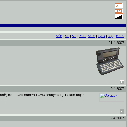
Vše
|
XE
|
ST
|
Pofo
|
VCS
|
Lynx
|
Jag
|
cross
21.4.2007
9.4.2007
tariádě) má novou doménu www.aranym.org. Pokud najdete
2.4.2007