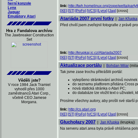
herní konzole
link:
http://twh.homelinux.org/zope/welta/partyfo
Lynx
[XE]
[ST]
[PoFo]
[VCS]
[Lynx]
[Jag]
[cross]
Jaguar
Emulátory Atari
Atariáda 2007 první fotky
|
Jan Křupka
Před chvílí jsem zveřejnil fotografie z právě p
Hra z Fandalova archívu
The Jawbreaker Construction
Set
link:
http://krupkaj.ic.cz/Atariada2007
[XE]
[ST]
[PoFo]
[VCS]
[Lynx]
[Jag]
[cross]
Aktualizace portálu
|
Bohdan Milar
(mila
Tak jsme zase trochu přikrášlili portál:
vylepšeno stránkování archivů novinek
Věděli jste?
do seznamu platforem přidána Cross pr
V roce 1984 Jack Tramiel
nová statická stránka o Atari PC;
vyhodíl přes 1000
do databáze lze vložit text o uživateli, k
zaměstnanců Atari Corp.,
včetně CEO Jamese
Prosíme všechny autory, aby prošli své starší p
Morgana.
link:
http://cs.atari.org
[XE]
[ST]
[PoFo]
[VCS]
[Lynx]
[Jag]
[cross]
Głuchołazy 2007
|
Jan Křupka
(krupkaj)
Na serveru atari.area byla právě ohlášena pols