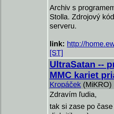
Archiv s programem
Stolla. Zdrojový k
serveru.
link:
http://home.ew
[ST]
UltraSatan -- 
MMC kariet pri
Kropáček
(MiKRO)
Zdravím ľudia,
tak si zase po čas