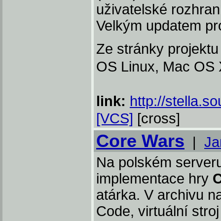
uživatelské rozhra
Velkým updatem pr
Ze stránky projektu
OS Linux, Mac OS 
link:
http://stella.s
[VCS]
[cross]
Core Wars
|
Ja
Na polském server
implementace hry
C
atárka. V archivu n
Code, virtuální str