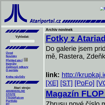
Archiv novinek
Fotky z Ataria
Vyhledat:
Do galerie jsem prid
Úvod
mě, Rastera, Zdeňk
Novinky
Přehled akcí
Inzeráty
Zajímavé odkazy
O portálu
link:
http://krupkaj
Kniha návštěv
[XE]
[ST]
[PoFo]
[V
Atari stroje:
Magazín FLOP
400/800/XL/XE
ST/STE
TT030/Falcon
Portfolio
Zbrusu nové číslo 
PC