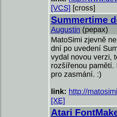
[VCS]
[cross]
Summertime d
Augustin
(pepax)
MatoSimi zjevně nez
dní po uvedení Su
vydal novou verzi, t
rozšířenou pamětí. 
pro zasmání. :)
link:
http://matosim
[XE]
Atari FontMake