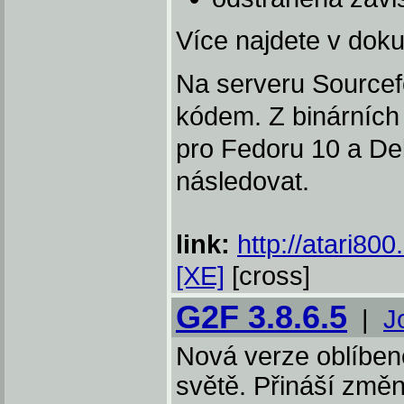
Více najdete v dok
Na serveru Sourcefo
kódem. Z binárních v
pro Fedoru 10 a Deb
následovat.
link:
http://atari80
[XE]
[cross]
G2F 3.8.6.5
|
J
Nová verze oblíbené
světě. Přináší změ