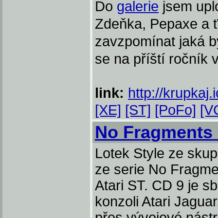
Do
galerie
jsem uplo
Zdeňka, Pepaxe a tW
zavzpomínat jaká by
se na příští ročník v
link:
http://krupkaj
[XE]
[ST]
[PoFo]
[V
No Fragments 
Lotek St
yle ze skup
ze serie No Fragme
Atari ST. CD 9 je sb
konzoli Atari Jagua
přes vývojové nástr