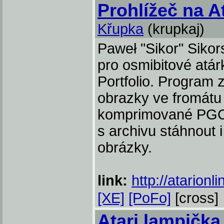
Prohlížeč na At
Křupka
(krupkaj)
Paweł "Sikor" Sikors
pro osmibitové atár
Portfolio. Program
obrazky ve fromátu
komprimované PGC.
s archivu stáhnout 
obrázky.
link:
http://atarionl
[XE]
[PoFo]
[cross]
Atari lampička