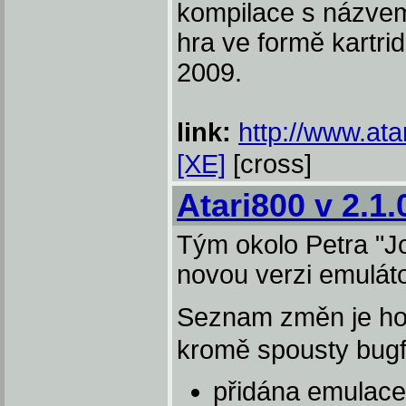
kompilace s názve
hra ve formě kartri
2009.
link:
http://www.ata
[XE]
[cross]
Atari800 v 2.1.
Tým okolo Petra "Jo
novou verzi emuláto
Seznam změn je ho
kromě spousty bugfi
přidána emulac