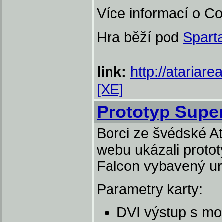
Více informací o Co
Hra běží pod
Spart
link:
http://atariare
[XE]
Prototyp Supe
Borci ze švédské A
webu ukázali prototy
Falcon vybavený u
Parametry karty:
DVI výstup s mo