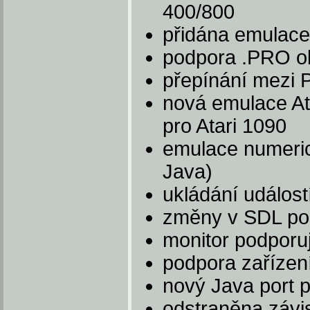
400/800
přidána emulac
podpora .PRO ob
přepínání mezi 
nová emulace At
pro Atari 1090
emulace numeric
Java)
ukládání událost
změny v SDL po
monitor podporu
podpora zaříze
nový Java port 
odstraněna závi