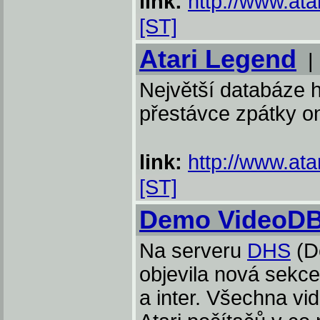
link:
http://www.at
[ST]
Atari Legend
Největší databáze he
přestávce zpátky on
link:
http://www.ata
[ST]
Demo VideoD
Na serveru
DHS
(D
objevila nová sekce
a inter. Všechna vi