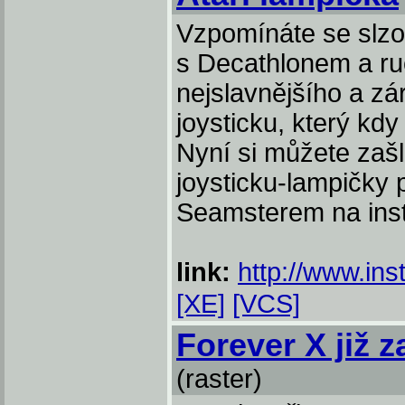
Vzpomínáte se slzo
s Decathlonem a ru
nejslavnějšího a z
joysticku, který kdy
Nyní si můžete zaš
joysticku-lampičky 
Seamsterem na inst
link:
http://www.ins
[XE]
[VCS]
Forever X již 
(raster)