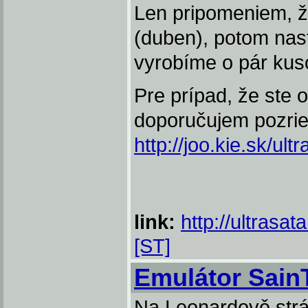
Len pripomeniem, ž
(duben), potom nas
vyrobíme o pár kuso
Pre prípad, že ste 
doporučujem pozrie
http://joo.kie.sk/ult
link:
http://ultrasat
[ST]
Emulátor Sain
Na Leonardově strá