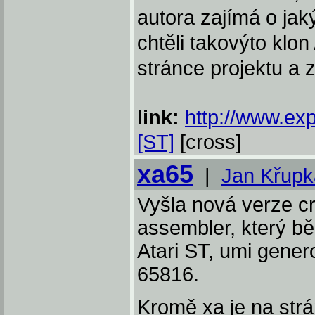
autora zajímá o jaký 
chtěli takovýto klon
stránce projektu a
link:
http://www.ex
[ST]
[cross]
xa65
|
Jan Křupk
Vyšla nová verze cr
assembler, který bě
Atari ST, umi gener
65816.
Kromě xa je na strá