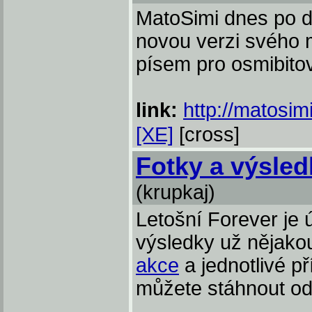
MatoSimi dnes po de
novou verzi svého 
písem pro osmibitov
link:
http://matosim
[XE]
[cross]
Fotky a výsled
(krupkaj)
Letošní Forever je 
výsledky už nějako
akce
a jednotlivé př
můžete stáhnout o