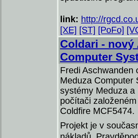
link:
http://rgcd.co.
[XE]
[ST]
[PoFo]
[V
Coldari - nový
Computer Sy
Fredi Aschwanden o
Meduza Computer S
systémy Meduza a 
počítači založeném
Coldfire MCF5474.
Projekt je v souča
nákladů. Pravděpod