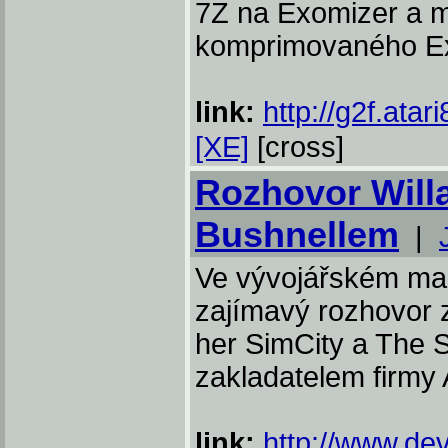
7Z na Exomizer a m
komprimovaného E
link:
http://g2f.atari
[XE]
[cross]
Rozhovor Will
Bushnellem
|
Ve vývojářském ma
zajímavý rozhovor z
her SimCity a The S
zakladatelem firmy
link:
http://www.dev