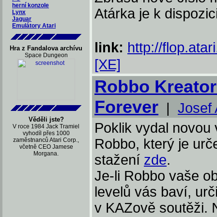
herní konzole
Atárka je k dispozic
Lynx
Jaguar
Emulátory Atari
link:
http://flop.atar
Hra z Fandalova archívu
Space Dungeon
[XE]
Robbo Kreator
Forever
|
Josef 
Věděli jste?
Poklik vydal novou 
V roce 1984 Jack Tramiel
vyhodíl přes 1000
Robbo, který je ur
zaměstnanců Atari Corp.,
včetně CEO Jamese
Morgana.
stažení
zde
.
Je-li Robbo vaše o
levelů vás baví, urč
v KAZově soutěži. 