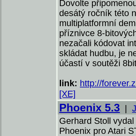
Dovolte připomenou
desátý ročník této 
multiplatformní de
příznivce 8-bitovýc
nezačali kódovat i
skládat hudbu, je ne
účastí v soutěži 8bit
link:
http://forever
[XE]
Phoenix 5.3
|
Gerhard Stoll vydal
Phoenix pro Atari S