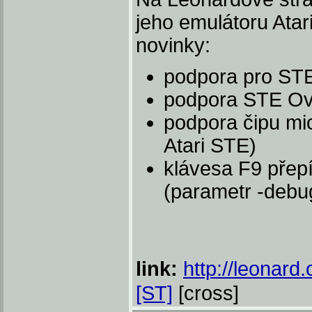
jeho emulátoru Atari
novinky:
podpora pro STE
podpora STE Ov
podpora čipu mic
Atari STE)
klávesa F9 přep
(parametr -debu
link:
http://leonard.
[ST]
[cross]