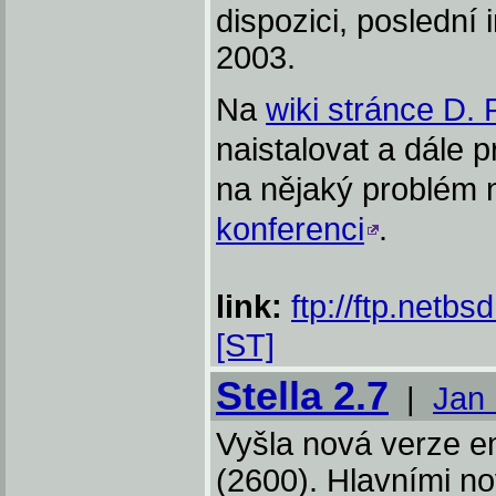
dispozici, poslední 
2003.
Na
wiki stránce D.
naistalovat a dále p
na nějaký problém 
konferenci
.
link:
ftp://ftp.netb
[ST]
Stella 2.7
|
Jan
Vyšla nová verze e
(2600). Hlavními n