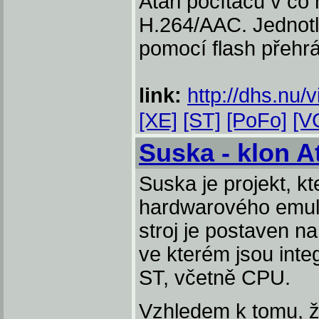
Atari počítačů v co
H.264/AAC. Jednotl
pomocí flash přehr
link:
http://dhs.nu/
[XE]
[ST]
[PoFo]
[V
Suska - klon A
Suska je projekt, k
hardwarového emul
stroj je postaven n
ve kterém jsou inte
ST, včetně CPU.
Vzhledem k tomu, že