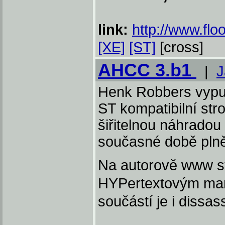
link:
http://www.flo
[XE]
[ST]
[cross]
AHCC 3.b1
|
J
Henk Robbers vypust
ST kompatibilní str
šiřitelnou náhradou
současné době plně
Na autorově www str
HYPertextovým man
součástí je i dissa