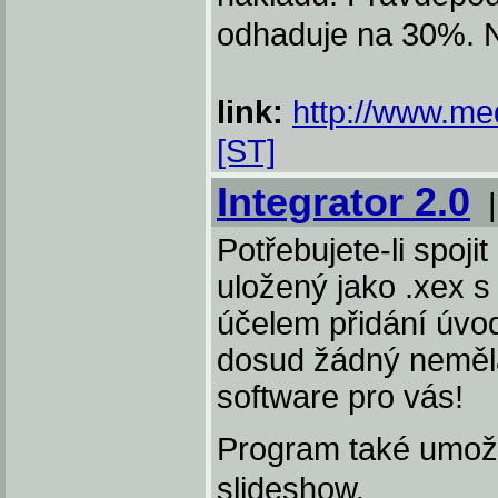
odhaduje na 30%. N
link:
http://www.me
[ST]
Integrator 2.0
Potřebujete-li spoj
uložený jako .xex 
účelem přidání úvod
dosud žádný neměla
software pro vás!
Program také umožňu
slideshow.