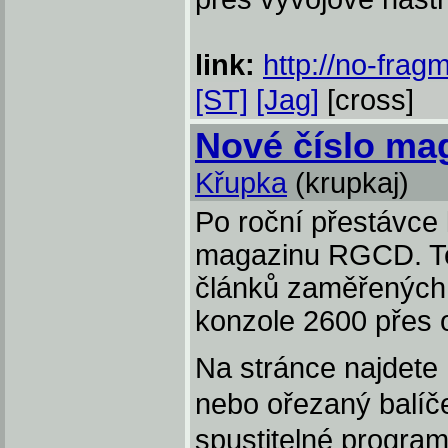
link:
http://no-fragm
[ST]
[Jag]
[cross]
Nové číslo ma
Křupka
(krupkaj)
Po roční přestávce
magazinu RGCD. Te
článků zaměřených n
konzole 2600 přes o
Na stránce najdete
nebo ořezaný balíč
spustitelné program