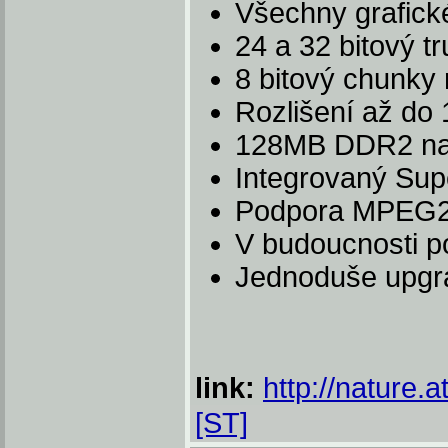
Všechny grafick
24 a 32 bitový t
8 bitový chunky
Rozlišení až do
128MB DDR2 n
Integrovaný Supe
Podpora MPEG
V budoucnosti 
Jednoduše upgra
link:
http://nature.at
[ST]