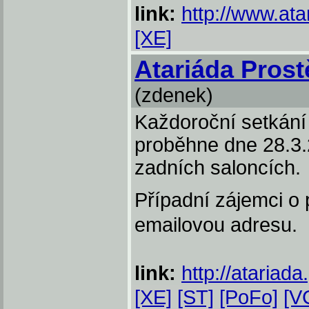
link:
http://www.ata
[XE]
Atariáda Prost
(zdenek)
Každoroční setkání 
proběhne dne 28.3.
zadních saloncích.
Případní zájemci o 
emailovou adresu.
link:
http://atariada
[XE]
[ST]
[PoFo]
[V