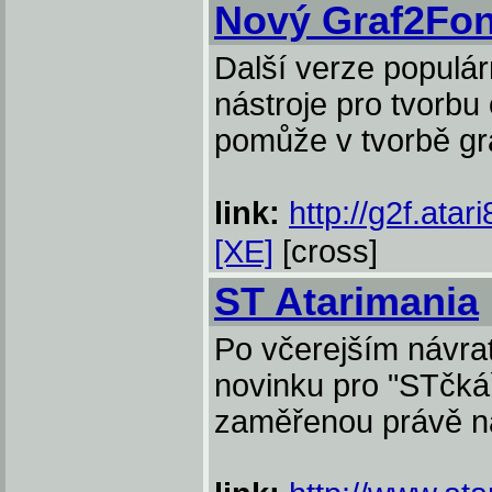
Nový Graf2Fo
Další verze populár
nástroje pro tvorbu
pomůže v tvorbě gra
link:
http://g2f.atari
[XE]
[cross]
ST Atarimania
Po včerejším návrat
novinku pro "STčkář
zaměřenou právě na