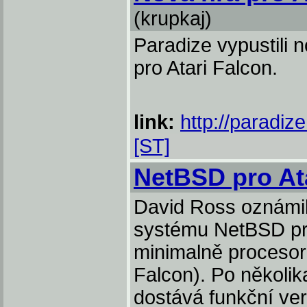
(krupkaj)
Paradize vypustili 
pro Atari Falcon.
link:
http://paradiz
[ST]
NetBSD pro At
David Ross oznámil
systému NetBSD pro
minimalně proceso
Falcon). Po několik
dostává funkční verz