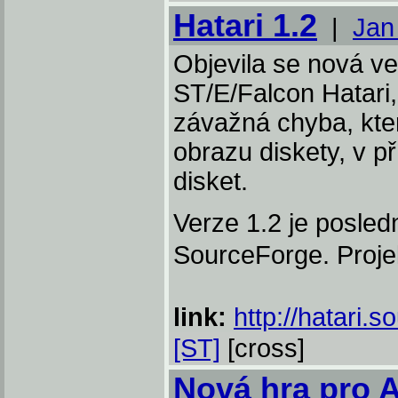
Hatari 1.2
|
Jan
Objevila se nová ve
ST/E/Falcon Hatari,
závažná chyba, kte
obrazu diskety, v 
disket.
Verze 1.2 je posled
SourceForge. Proje
link:
http://hatari.s
[ST]
[cross]
Nová hra pro A