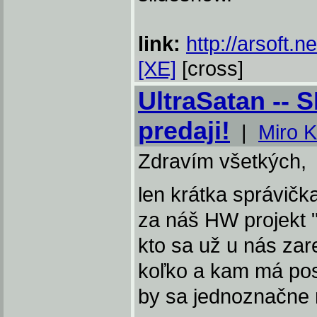
link:
http://arsoft.n
[XE]
[cross]
UltraSatan --
predaji!
|
Miro 
Zdravím všetkých,
len krátka správičk
za náš HW projekt 
kto sa už u nás zare
koľko a kam má posl
by sa jednoznačne m